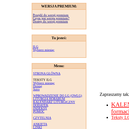
WERSJA PREMIUM:
Przejdź do wersji premium
Czym jest wersja premium?
Dostęp do wersji premium
Tu jesteś:
ILG
Wybierz miesiąc
Menu:
STRONA GŁÓWNA
TEKSTY ILG
Wybierz miesiąc
Dzisiaj
Jutro
Zapraszamy takż
WPROWADZENIE DO LG (OWLG)
LITURGIA HORARUM
KALENDARZ LITURGICZNY
KALE
DODATEK
INDEKSY
formac
POMOC
Teksty L
CZYTELNIA
ANKIETA
LINKI