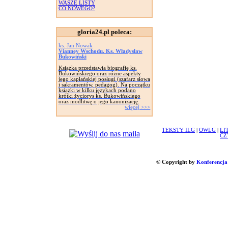
WASZE LISTY
CO NOWEGO?
gloria24.pl poleca:
ks. Jan Nowak
Vianney Wschodu. Ks. Władysław
Bukowiński
Książka przedstawia biografię ks.
Bukowińskiego oraz różne aspekty
jego kapłańskiej posługi (szafarz słowa
i sakramentów, pedagog). Na początku
książki w kilku językach podano
krótki życiorys ks. Bukowińskiego
oraz modlitwę o jego kanonizację.
więcej >>>
TEKSTY ILG
|
OWLG
|
LI
CZ
© Copyright by
Konferencja 