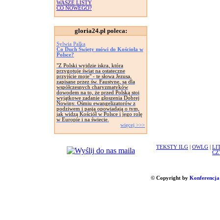
WASZE LISTY
CO NOWEGO?
gloria24.pl poleca:
Sylwia Palka
Co Duch Święty mówi do Kościoła w
Polsce?
"Z Polski wyjdzie iskra, która
przygotuje świat na ostateczne
przyjście moje" - te słowa Jezusa,
zapisane przez św. Faustynę, są dla
współczesnych charyzmatyków
dowodem na to, że przed Polską stoi
wyjątkowe zadanie głoszenia Dobrej
Nowiny. Ośmiu ewangelizatorów z
podziwem i pasją opowiadają o tym,
jak widzą Kościół w Polsce i jego rolę
w Europie i na świecie.
więcej >>>
TEKSTY ILG
|
OWLG
|
LI
CZ
© Copyright by
Konferencja 