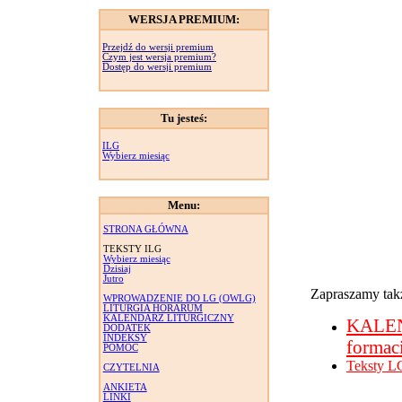
WERSJA PREMIUM:
Przejdź do wersji premium
Czym jest wersja premium?
Dostęp do wersji premium
Tu jesteś:
ILG
Wybierz miesiąc
Menu:
STRONA GŁÓWNA
TEKSTY ILG
Wybierz miesiąc
Dzisiaj
Jutro
Zapraszamy takż
WPROWADZENIE DO LG (OWLG)
LITURGIA HORARUM
KALENDARZ LITURGICZNY
KALE
DODATEK
INDEKSY
formac
POMOC
Teksty L
CZYTELNIA
ANKIETA
LINKI