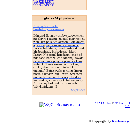
WASZE LISTY
CO NOWEGO?
gloria24.pl poleca:
Amelia Szafrańska
Surdut czy rewerenda
Edmund Bojanowski był człowiekiem
modlitwy i czynu, założył pierwsze na
ziemiach polskich ochronki dla dzieci,
a później najliczniejsze obecnie w
Polsce żeńskie zgromadzenie zakonnic
Służebniczek Najświętszej Marii
Panny. Nie został księdzem, choć od
młodości bardzo tego pragnął. Swoje
przeznaczenie pojął dopiero na łożu
smierci: "Teraz rozumiem, że Bóg
chciał, abym w stanie świeckim
umierał". Bojanowski to także literat,
poeta, tłumacz, publicysta, wydawca,
miłośnik i badacz folkloru, działacz
kulturalny, społeczny i charytatywny.
Nazywany był prekursorem Soboru
Watykańskiego II.
więcej >>>
TEKSTY ILG
|
OWLG
|
LI
CZ
© Copyright by
Konferencja 