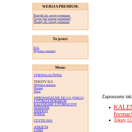
WERSJA PREMIUM:
Przejdź do wersji premium
Czym jest wersja premium?
Dostęp do wersji premium
Tu jesteś:
ILG
Wybierz miesiąc
Menu:
STRONA GŁÓWNA
TEKSTY ILG
Wybierz miesiąc
Dzisiaj
Jutro
Zapraszamy takż
WPROWADZENIE DO LG (OWLG)
LITURGIA HORARUM
KALENDARZ LITURGICZNY
KALE
DODATEK
INDEKSY
formac
POMOC
Teksty L
CZYTELNIA
ANKIETA
LINKI