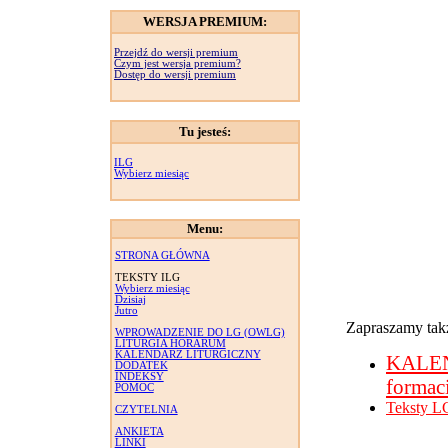
WERSJA PREMIUM:
Przejdź do wersji premium
Czym jest wersja premium?
Dostęp do wersji premium
Tu jesteś:
ILG
Wybierz miesiąc
Menu:
STRONA GŁÓWNA
TEKSTY ILG
Wybierz miesiąc
Dzisiaj
Jutro
Zapraszamy takż
WPROWADZENIE DO LG (OWLG)
LITURGIA HORARUM
KALENDARZ LITURGICZNY
KALE
DODATEK
INDEKSY
formac
POMOC
Teksty L
CZYTELNIA
ANKIETA
LINKI