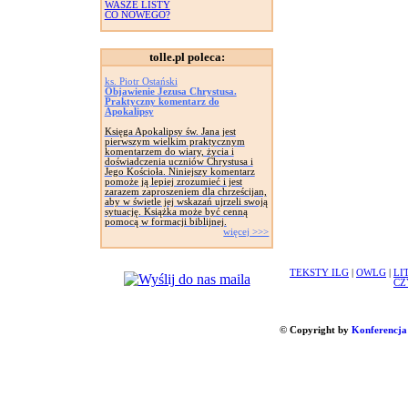
WASZE LISTY
CO NOWEGO?
tolle.pl poleca:
ks. Piotr Ostański
Objawienie Jezusa Chrystusa.
Praktyczny komentarz do
Apokalipsy
Księga Apokalipsy św. Jana jest
pierwszym wielkim praktycznym
komentarzem do wiary, życia i
doświadczenia uczniów Chrystusa i
Jego Kościoła. Niniejszy komentarz
pomoże ją lepiej zrozumieć i jest
zarazem zaproszeniem dla chrześcijan,
aby w świetle jej wskazań ujrzeli swoją
sytuację. Książka może być cenną
pomocą w formacji biblijnej.
więcej >>>
TEKSTY ILG
|
OWLG
|
LI
CZ
© Copyright by
Konferencja 