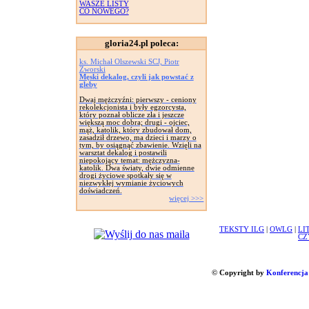
WASZE LISTY
CO NOWEGO?
gloria24.pl poleca:
ks. Michał Olszewski SCJ, Piotr
Zworski
Męski dekalog, czyli jak powstać z
gleby
Dwaj mężczyźni: pierwszy - ceniony
rekolekcjonista i były egzorcysta,
który poznał oblicze zła i jeszcze
większą moc dobra; drugi - ojciec,
mąż, katolik, który zbudował dom,
zasadził drzewo, ma dzieci i marzy o
tym, by osiągnąć zbawienie. Wzięli na
warsztat dekalog i postawili
niepokojący temat: mężczyzna-
katolik. Dwa światy, dwie odmienne
drogi życiowe spotkały się w
niezwykłej wymianie życiowych
doświadczeń.
więcej >>>
TEKSTY ILG
|
OWLG
|
LI
CZ
© Copyright by
Konferencja 