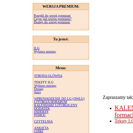
WERSJA PREMIUM:
Przejdź do wersji premium
Czym jest wersja premium?
Dostęp do wersji premium
Tu jesteś:
ILG
Wybierz miesiąc
Menu:
STRONA GŁÓWNA
TEKSTY ILG
Wybierz miesiąc
Dzisiaj
Jutro
Zapraszamy takż
WPROWADZENIE DO LG (OWLG)
LITURGIA HORARUM
KALENDARZ LITURGICZNY
KALE
DODATEK
INDEKSY
formac
POMOC
Teksty L
CZYTELNIA
ANKIETA
LINKI