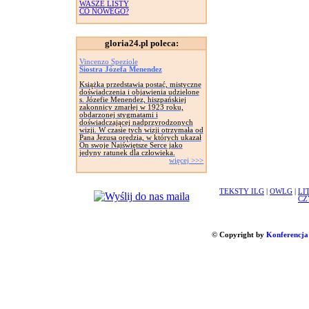
WASZE LISTY
CO NOWEGO?
gloria24.pl poleca:
Vincenzo Speziole
Siostra Józefa Menendez
Książka przedstawia postać, mistyczne
doświadczenia i objawienia udzielone
s. Józefie Menendez, hiszpańskiej
zakonnicy zmarłej w 1923 roku,
obdarzonej stygmatami i
doświadczającej nadprzyrodzonych
wizji. W czasie tych wizji otrzymała od
Pana Jezusa orędzia, w których ukazał
On swoje Najświętsze Serce jako
jedyny ratunek dla człowieka.
więcej >>>
TEKSTY ILG
|
OWLG
|
LI
CZ
© Copyright by
Konferencja 