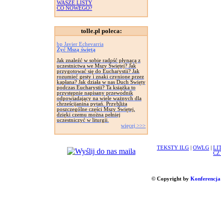
WASZE LISTY
CO NOWEGO?
tolle.pl poleca:
bp Javier Echevarria
Żyć Mszą świętą
Jak znaleźć w sobie radość płynącą z
uczestnictwa we Mszy Świętej? Jak
przygotować się do Eucharystii? Jak
rozumieć gesty i znaki czynione przez
kapłana? Jak działa w nas Duch Święty
podczas Eucharystii? Ta książka to
przystępnie napisany przewodnik
odpowiadający na wiele ważnych dla
chrześcijanina pytań. Przybliża
poszczególne części Mszy Świętej,
dzięki czemu można pełniej
uczestniczyć w liturgii.
więcej >>>
TEKSTY ILG
|
OWLG
|
LI
CZ
© Copyright by
Konferencja 