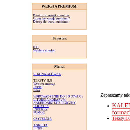
WERSJA PREMIUM:
Przejdź do wersji premium
Czym jest wersja premium?
Dostęp do wersji premium
Tu jesteś:
ILG
Wybierz miesiąc
Menu:
STRONA GŁÓWNA
TEKSTY ILG
Wybierz miesiąc
Dzisiaj
Jutro
Zapraszamy takż
WPROWADZENIE DO LG (OWLG)
LITURGIA HORARUM
KALENDARZ LITURGICZNY
KALE
DODATEK
INDEKSY
formac
POMOC
Teksty L
CZYTELNIA
ANKIETA
LINKI