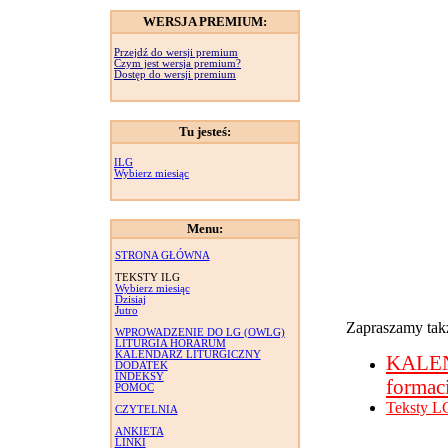
WERSJA PREMIUM:
Przejdź do wersji premium
Czym jest wersja premium?
Dostęp do wersji premium
Tu jesteś:
ILG
Wybierz miesiąc
Menu:
STRONA GŁÓWNA
TEKSTY ILG
Wybierz miesiąc
Dzisiaj
Jutro
Zapraszamy takż
WPROWADZENIE DO LG (OWLG)
LITURGIA HORARUM
KALENDARZ LITURGICZNY
KALE
DODATEK
INDEKSY
formac
POMOC
Teksty L
CZYTELNIA
ANKIETA
LINKI