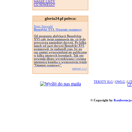
WASZE LISTY
CO NOWEGO?
gloria24.pl poleca:
Peter Seewald
Benedykt XVI. Ostatnie rozmowy
Od momentu abdykacji Benedykta
XVI cały świat zastanawia się, co było
przyczyną papieskiej decyzji. Po kilku
latach od swej decyzji Benedykt XVI
postanowił, że nadszedł czas, by po
raz ostatni wypowiedział się publicznie
w kilku istotnych kwestiach. Tak oto
powstała długo wyczekiwana i owiana
tajemnicą książka o wymownym tytule
"Ostatnie rozmowy".
więcej >>>
TEKSTY ILG
|
OWLG
|
LI
CZ
© Copyright by
Konferencja 