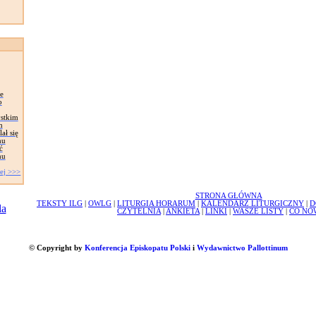
je
o
ystkim
m
ał się
mu
ć
mu
ej >>>
STRONA GŁÓWNA
TEKSTY ILG
|
OWLG
|
LITURGIA HORARUM
|
KALENDARZ LITURGICZNY
|
D
CZYTELNIA
|
ANKIETA
|
LINKI
|
WASZE LISTY
|
CO NO
© Copyright by
Konferencja Episkopatu Polski
i
Wydawnictwo Pallottinum