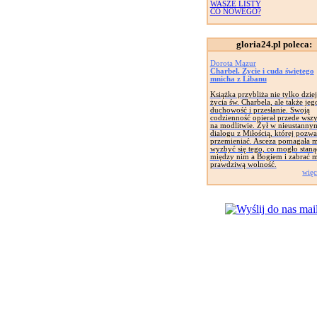
WASZE LISTY
CO NOWEGO?
gloria24.pl poleca:
Dorota Mazur
Charbel. Życie i cuda świętego
mnicha z Libanu
Książka przybliża nie tylko dzie
życia św. Charbela, ale także jeg
duchowość i przesłanie. Swoją
codzienność opierał przede wsz
na modlitwie. Żył w nieustanny
dialogu z Miłością, której pozwal
przemieniać. Asceza pomagała 
wyzbyć się tego, co mogło staną
między nim a Bogiem i zabrać 
prawdziwą wolność.
więc