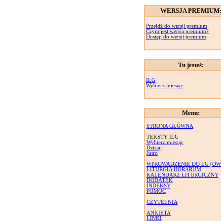
WERSJA PREMIUM
Przejdź do wersji premium
Czym jest wersja premium?
Dostęp do wersji premium
Tu jesteś:
ILG
Wybierz miesiąc
Menu:
STRONA GŁÓWNA
TEKSTY ILG
Wybierz miesiąc
Dzisiaj
Jutro
WPROWADZENIE DO LG (OW
LITURGIA HORARUM
KALENDARZ LITURGICZNY
DODATEK
INDEKSY
POMOC
CZYTELNIA
ANKIETA
LINKI