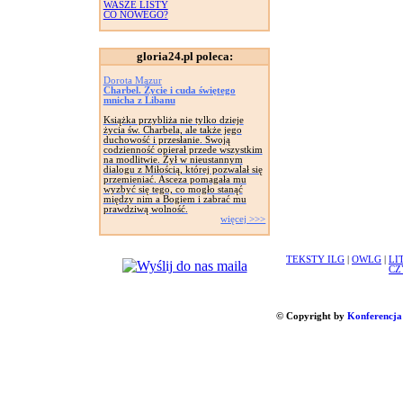
WASZE LISTY
CO NOWEGO?
gloria24.pl poleca:
Dorota Mazur
Charbel. Życie i cuda świętego
mnicha z Libanu
Książka przybliża nie tylko dzieje
życia św. Charbela, ale także jego
duchowość i przesłanie. Swoją
codzienność opierał przede wszystkim
na modlitwie. Żył w nieustannym
dialogu z Miłością, której pozwalał się
przemieniać. Asceza pomagała mu
wyzbyć się tego, co mogło stanąć
między nim a Bogiem i zabrać mu
prawdziwą wolność.
więcej >>>
TEKSTY ILG
|
OWLG
|
LI
CZ
© Copyright by
Konferencja 