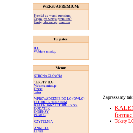
WERSJA PREMIUM:
Przejdź do wersji premium
Czym jest wersja premium?
Dostęp do wersji premium
Tu jesteś:
ILG
Wybierz miesiąc
Menu:
STRONA GŁÓWNA
TEKSTY ILG
Wybierz miesiąc
Dzisiaj
Jutro
Zapraszamy takż
WPROWADZENIE DO LG (OWLG)
LITURGIA HORARUM
KALENDARZ LITURGICZNY
KALE
DODATEK
INDEKSY
formac
POMOC
Teksty L
CZYTELNIA
ANKIETA
LINKI