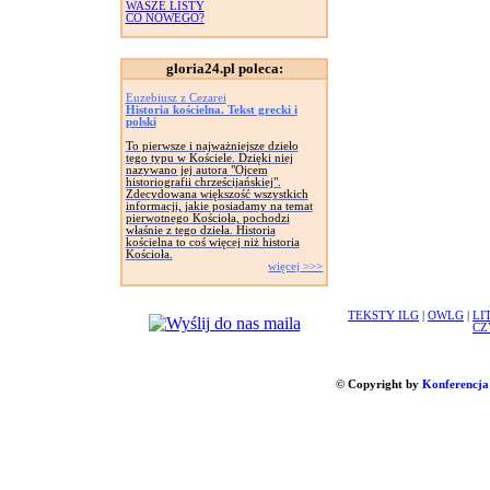
WASZE LISTY
CO NOWEGO?
gloria24.pl poleca:
Euzebiusz z Cezarei
Historia kościelna. Tekst grecki i
polski
To pierwsze i najważniejsze dzieło
tego typu w Kościele. Dzięki niej
nazywano jej autora "Ojcem
historiografii chrześcijańskiej".
Zdecydowana większość wszystkich
informacji, jakie posiadamy na temat
pierwotnego Kościoła, pochodzi
właśnie z tego dzieła. Historia
kościelna to coś więcej niż historia
Kościoła.
więcej >>>
TEKSTY ILG
|
OWLG
|
LI
CZ
© Copyright by
Konferencja 