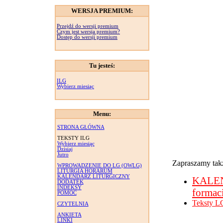
WERSJA PREMIUM:
Przejdź do wersji premium
Czym jest wersja premium?
Dostęp do wersji premium
Tu jesteś:
ILG
Wybierz miesiąc
Menu:
STRONA GŁÓWNA
TEKSTY ILG
Wybierz miesiąc
Dzisiaj
Jutro
Zapraszamy takż
WPROWADZENIE DO LG (OWLG)
LITURGIA HORARUM
KALENDARZ LITURGICZNY
KALE
DODATEK
INDEKSY
formac
POMOC
Teksty L
CZYTELNIA
ANKIETA
LINKI