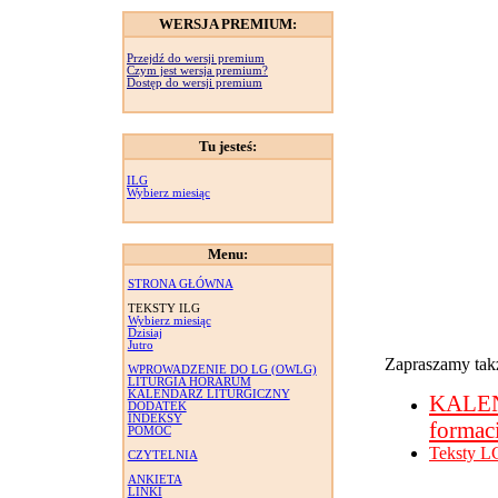
WERSJA PREMIUM:
Przejdź do wersji premium
Czym jest wersja premium?
Dostęp do wersji premium
Tu jesteś:
ILG
Wybierz miesiąc
Menu:
STRONA GŁÓWNA
TEKSTY ILG
Wybierz miesiąc
Dzisiaj
Jutro
Zapraszamy takż
WPROWADZENIE DO LG (OWLG)
LITURGIA HORARUM
KALENDARZ LITURGICZNY
KALE
DODATEK
INDEKSY
formac
POMOC
Teksty L
CZYTELNIA
ANKIETA
LINKI