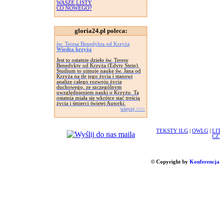
WASZE LISTY
CO NOWEGO?
gloria24.pl poleca:
św. Teresa Benedykta od Krzyża
Wiedza krzyża
Jest to ostatnie dzieło św. Teresy
Benedykty od Krzyża (Edyty Stein).
Studium to ujmuje naukę św. Jana od
Krzyża na tle jego życia i stanowi
analizę całego rozwoju życia
duchowego, ze szczególnym
uwzględnieniem nauki o Krzyżu. Ta
ostatnia miała się wkrótce stać treścią
życia i śmierci świętej Autorki.
więcej >>>
TEKSTY ILG
|
OWLG
|
LI
CZ
© Copyright by
Konferencja 