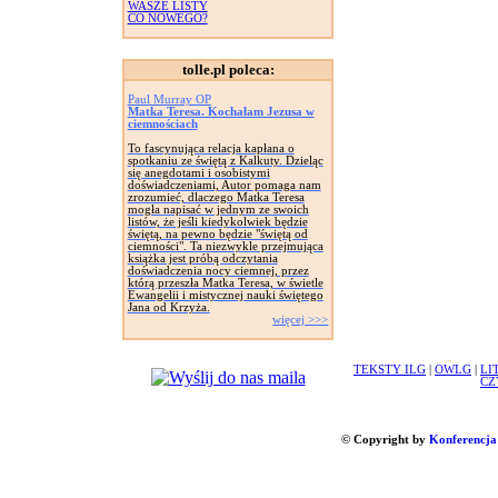
WASZE LISTY
CO NOWEGO?
tolle.pl poleca:
Paul Murray OP
Matka Teresa. Kochałam Jezusa w
ciemnościach
To fascynująca relacja kapłana o
spotkaniu ze świętą z Kalkuty. Dzieląc
się anegdotami i osobistymi
doświadczeniami, Autor pomaga nam
zrozumieć, dlaczego Matka Teresa
mogła napisać w jednym ze swoich
listów, że jeśli kiedykolwiek będzie
świętą, na pewno będzie "świętą od
ciemności". Ta niezwykle przejmująca
książka jest próbą odczytania
doświadczenia nocy ciemnej, przez
którą przeszła Matka Teresa, w świetle
Ewangelii i mistycznej nauki świętego
Jana od Krzyża.
więcej >>>
TEKSTY ILG
|
OWLG
|
LI
CZ
© Copyright by
Konferencja 