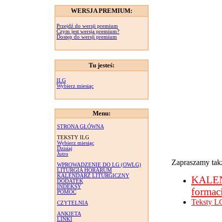
WERSJA PREMIUM:
Przejdź do wersji premium
Czym jest wersja premium?
Dostęp do wersji premium
Tu jesteś:
ILG
Wybierz miesiąc
Menu:
STRONA GŁÓWNA
TEKSTY ILG
Wybierz miesiąc
Dzisiaj
Jutro
Zapraszamy takż
WPROWADZENIE DO LG (OWLG)
LITURGIA HORARUM
KALENDARZ LITURGICZNY
KALE
DODATEK
INDEKSY
formac
POMOC
Teksty L
CZYTELNIA
ANKIETA
LINKI