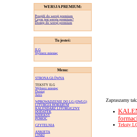
WERSJA PREMIUM:
Przejdź do wersji premium
Czym jest wersja premium?
Dostęp do wersji premium
Tu jesteś:
ILG
Wybierz miesiąc
Menu:
STRONA GŁÓWNA
TEKSTY ILG
Wybierz miesiąc
Dzisiaj
Jutro
Zapraszamy takż
WPROWADZENIE DO LG (OWLG)
LITURGIA HORARUM
KALENDARZ LITURGICZNY
KALE
DODATEK
INDEKSY
formac
POMOC
Teksty L
CZYTELNIA
ANKIETA
LINKI