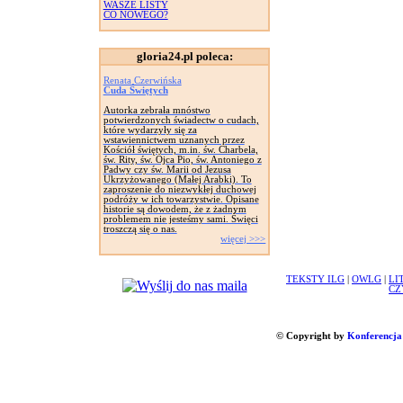
WASZE LISTY
CO NOWEGO?
gloria24.pl poleca:
Renata Czerwińska
Cuda Świętych
Autorka zebrała mnóstwo
potwierdzonych świadectw o cudach,
które wydarzyły się za
wstawiennictwem uznanych przez
Kościół świętych, m.in. św. Charbela,
św. Rity, św. Ojca Pio, św. Antoniego z
Padwy czy św. Marii od Jezusa
Ukrzyżowanego (Małej Arabki). To
zaproszenie do niezwykłej duchowej
podróży w ich towarzystwie. Opisane
historie są dowodem, że z żadnym
problemem nie jesteśmy sami. Święci
troszczą się o nas.
więcej >>>
TEKSTY ILG
|
OWLG
|
LI
CZ
© Copyright by
Konferencja 