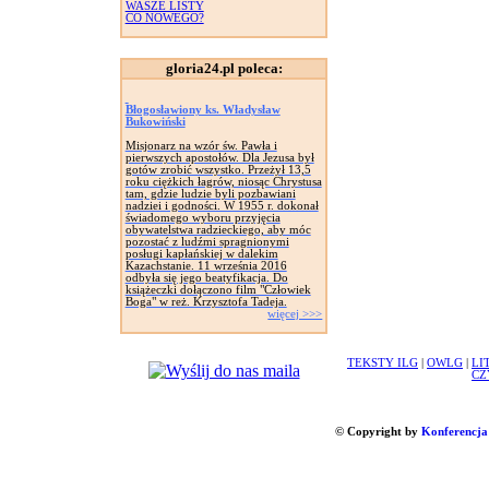
WASZE LISTY
CO NOWEGO?
gloria24.pl poleca:
Błogosławiony ks. Władysław
Bukowiński
Misjonarz na wzór św. Pawła i
pierwszych apostołów. Dla Jezusa był
gotów zrobić wszystko. Przeżył 13,5
roku ciężkich łagrów, niosąc Chrystusa
tam, gdzie ludzie byli pozbawiani
nadziei i godności. W 1955 r. dokonał
świadomego wyboru przyjęcia
obywatelstwa radzieckiego, aby móc
pozostać z ludźmi spragnionymi
posługi kapłańskiej w dalekim
Kazachstanie. 11 września 2016
odbyła się jego beatyfikacja. Do
książeczki dołączono film "Człowiek
Boga" w reż. Krzysztofa Tadeja.
więcej >>>
TEKSTY ILG
|
OWLG
|
LI
CZ
© Copyright by
Konferencja 