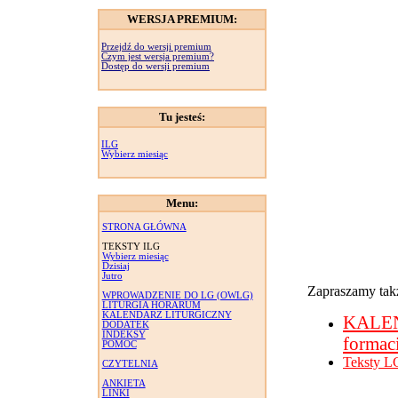
WERSJA PREMIUM:
Przejdź do wersji premium
Czym jest wersja premium?
Dostęp do wersji premium
Tu jesteś:
ILG
Wybierz miesiąc
Menu:
STRONA GŁÓWNA
TEKSTY ILG
Wybierz miesiąc
Dzisiaj
Jutro
Zapraszamy takż
WPROWADZENIE DO LG (OWLG)
LITURGIA HORARUM
KALENDARZ LITURGICZNY
KALE
DODATEK
INDEKSY
formac
POMOC
Teksty L
CZYTELNIA
ANKIETA
LINKI