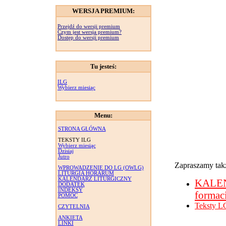
WERSJA PREMIUM:
Przejdź do wersji premium
Czym jest wersja premium?
Dostęp do wersji premium
Tu jesteś:
ILG
Wybierz miesiąc
Menu:
STRONA GŁÓWNA
TEKSTY ILG
Wybierz miesiąc
Dzisiaj
Jutro
Zapraszamy takż
WPROWADZENIE DO LG (OWLG)
LITURGIA HORARUM
KALENDARZ LITURGICZNY
KALE
DODATEK
INDEKSY
formac
POMOC
Teksty L
CZYTELNIA
ANKIETA
LINKI