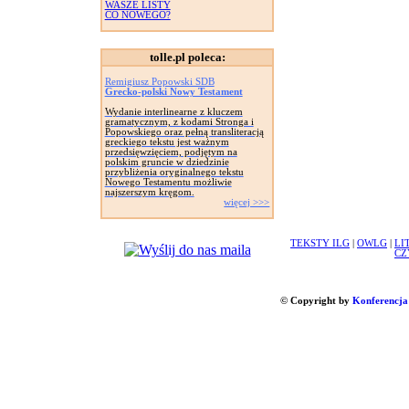
WASZE LISTY
CO NOWEGO?
tolle.pl poleca:
Remigiusz Popowski SDB
Grecko-polski Nowy Testament
Wydanie interlinearne z kluczem
gramatycznym, z kodami Stronga i
Popowskiego oraz pełną transliteracją
greckiego tekstu jest ważnym
przedsięwzięciem, podjętym na
polskim gruncie w dziedzinie
przybliżenia oryginalnego tekstu
Nowego Testamentu możliwie
najszerszym kręgom.
więcej >>>
TEKSTY ILG
|
OWLG
|
LI
CZ
© Copyright by
Konferencja 