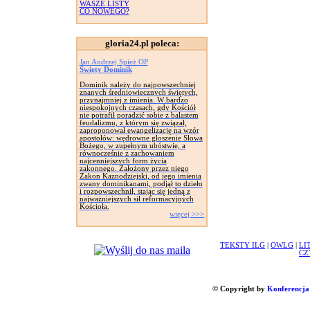
WASZE LISTY
CO NOWEGO?
gloria24.pl poleca:
Jan Andrzej Spież OP
Święty Dominik
Dominik należy do najpowszechniej
znanych średniowiecznych świętych,
przynajmniej z imienia. W bardzo
niespokojnych czasach, gdy Kościół
nie potrafił poradzić sobie z balastem
feudalizmu, z którym się związał,
zaproponował ewangelizację na wzór
apostołów: wędrowne głoszenie Słowa
Bożego, w zupełnym ubóstwie, a
równocześnie z zachowaniem
najcenniejszych form życia
zakonnego. Założony przez niego
Zakon Kaznodziejski, od jego imienia
zwany dominikanami, podjął to dzieło
i rozpowszechnił, stając się jedną z
najważniejszych sił reformacyjnych
Kościoła.
więcej >>>
TEKSTY ILG
|
OWLG
|
LI
CZ
© Copyright by
Konferencja 