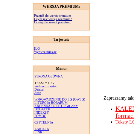
WERSJA PREMIUM:
Przejdź do wersji premium
Czym jest wersja premium?
Dostęp do wersji premium
Tu jesteś:
ILG
Wybierz miesiąc
Menu:
STRONA GŁÓWNA
TEKSTY ILG
Wybierz miesiąc
Dzisiaj
Jutro
Zapraszamy takż
WPROWADZENIE DO LG (OWLG)
LITURGIA HORARUM
KALENDARZ LITURGICZNY
KALE
DODATEK
INDEKSY
formac
POMOC
Teksty L
CZYTELNIA
ANKIETA
LINKI