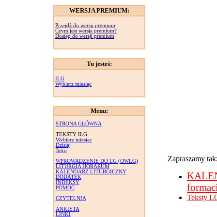
WERSJA PREMIUM:
Przejdź do wersji premium
Czym jest wersja premium?
Dostęp do wersji premium
Tu jesteś:
ILG
Wybierz miesiąc
Menu:
STRONA GŁÓWNA
TEKSTY ILG
Wybierz miesiąc
Dzisiaj
Jutro
Zapraszamy takż
WPROWADZENIE DO LG (OWLG)
LITURGIA HORARUM
KALENDARZ LITURGICZNY
KALE
DODATEK
INDEKSY
formac
POMOC
Teksty L
CZYTELNIA
ANKIETA
LINKI