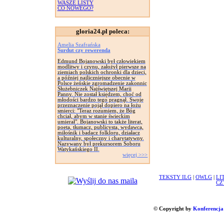
WASZE LISTY
CO NOWEGO?
gloria24.pl poleca:
Amelia Szafrańska
Surdut czy rewerenda
Edmund Bojanowski był człowiekiem
modlitwy i czynu, założył pierwsze na
ziemiach polskich ochronki dla dzieci,
a później najliczniejsze obecnie w
Polsce żeńskie zgromadzenie zakonnic
Służebniczek Najświętszej Marii
Panny. Nie został księdzem, choć od
młodości bardzo tego pragnął. Swoje
przeznaczenie pojął dopiero na łożu
smierci: "Teraz rozumiem, że Bóg
chciał, abym w stanie świeckim
umierał". Bojanowski to także literat,
poeta, tłumacz, publicysta, wydawca,
miłośnik i badacz folkloru, działacz
kulturalny, społeczny i charytatywny.
Nazywany był prekursorem Soboru
Watykańskiego II.
więcej >>>
TEKSTY ILG
|
OWLG
|
LI
CZ
© Copyright by
Konferencja 