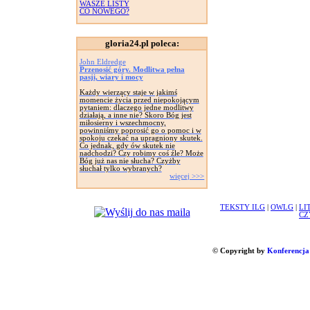
WASZE LISTY
CO NOWEGO?
gloria24.pl poleca:
John Eldredge
Przenosić góry. Modlitwa pełna
pasji, wiary i mocy
Każdy wierzący staje w jakimś
momencie życia przed niepokojącym
pytaniem: dlaczego jedne modlitwy
działają, a inne nie? Skoro Bóg jest
miłosierny i wszechmocny,
powinniśmy poprosić go o pomoc i w
spokoju czekać na upragniony skutek.
Co jednak, gdy ów skutek nie
nadchodzi? Czy robimy coś źle? Może
Bóg już nas nie słucha? Czyżby
słuchał tylko wybranych?
więcej >>>
TEKSTY ILG
|
OWLG
|
LI
CZ
© Copyright by
Konferencja 