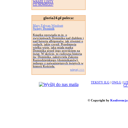
WASZE LISTY
CO NOWEGO?
gloria24.pl poleca:
Mary Fabyan Windeatt
Święty Dominik
Książka opowiada m.in. o
zwycięstwach Dominika nad diabłem i
nad herezją albigensów, jak również o
cudach, jakie czynił. Przedstawia
wielką wizję, jaką miała matka
Dominika przed jego przyjściem na
świat. W skrócie, to cudowna historia
św. Dominika, założyciela Zakonu
Kaznodziejskiego (dominikanów),
jednego z najważniejszych świętych w
historii Kościoła.
więcej >>>
TEKSTY ILG
|
OWLG
|
LI
CZ
© Copyright by
Konferencja 