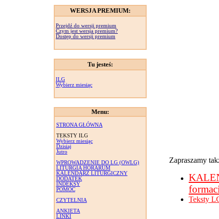
WERSJA PREMIUM:
Przejdź do wersji premium
Czym jest wersja premium?
Dostęp do wersji premium
Tu jesteś:
ILG
Wybierz miesiąc
Menu:
STRONA GŁÓWNA
TEKSTY ILG
Wybierz miesiąc
Dzisiaj
Jutro
Zapraszamy takż
WPROWADZENIE DO LG (OWLG)
LITURGIA HORARUM
KALENDARZ LITURGICZNY
KALE
DODATEK
INDEKSY
formac
POMOC
Teksty L
CZYTELNIA
ANKIETA
LINKI