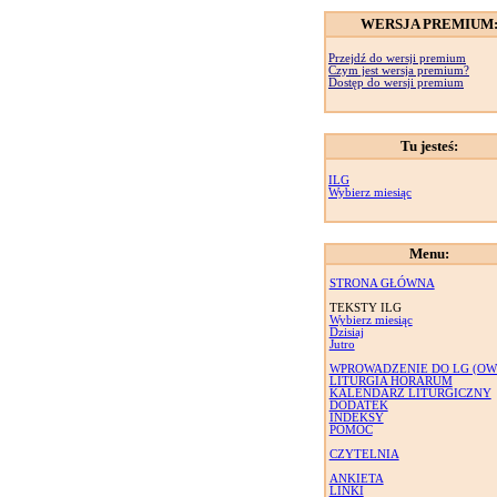
WERSJA PREMIUM
Przejdź do wersji premium
Czym jest wersja premium?
Dostęp do wersji premium
Tu jesteś:
ILG
Wybierz miesiąc
Menu:
STRONA GŁÓWNA
TEKSTY ILG
Wybierz miesiąc
Dzisiaj
Jutro
WPROWADZENIE DO LG (OW
LITURGIA HORARUM
KALENDARZ LITURGICZNY
DODATEK
INDEKSY
POMOC
CZYTELNIA
ANKIETA
LINKI