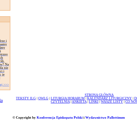
rze i
 mamy
eśmy
i
trzny
ch
śli,
ów? Na
da nie
i i
c je
ę
ej >>>
STRONA GŁÓWNA
TEKSTY ILG
|
OWLG
|
LITURGIA HORARUM
|
KALENDARZ LITURGICZNY
|
D
CZYTELNIA
|
ANKIETA
|
LINKI
|
WASZE LISTY
|
CO NO
© Copyright by
Konferencja Episkopatu Polski
i
Wydawnictwo Pallottinum