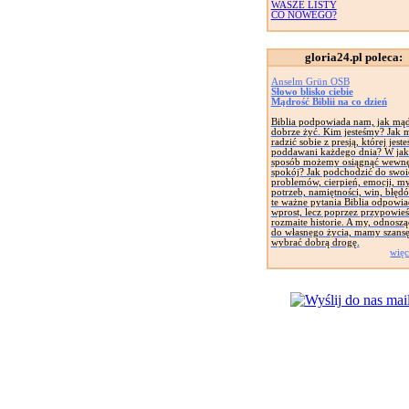
WASZE LISTY
CO NOWEGO?
gloria24.pl poleca:
Anselm Grün OSB
Słowo blisko ciebie
Mądrość Biblii na co dzień
Biblia podpowiada nam, jak mąd
dobrze żyć. Kim jesteśmy? Jak
radzić sobie z presją, której jest
poddawani każdego dnia? W jak
sposób możemy osiągnąć wewnę
spokój? Jak podchodzić do swoi
problemów, cierpień, emocji, my
potrzeb, namiętności, win, błęd
te ważne pytania Biblia odpowia
wprost, lecz poprzez przypowieśc
rozmaite historie. A my, odnoszą
do własnego życia, mamy szans
wybrać dobrą drogę.
więc