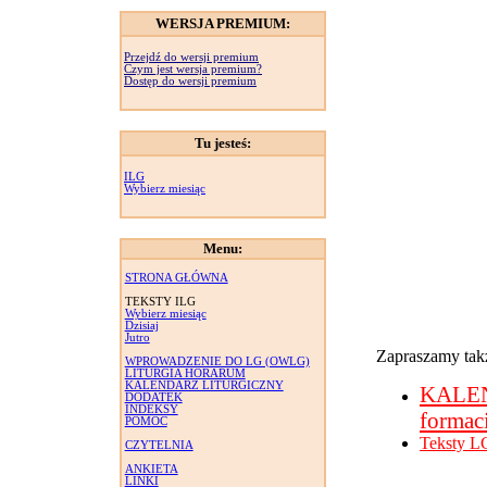
WERSJA PREMIUM:
Przejdź do wersji premium
Czym jest wersja premium?
Dostęp do wersji premium
Tu jesteś:
ILG
Wybierz miesiąc
Menu:
STRONA GŁÓWNA
TEKSTY ILG
Wybierz miesiąc
Dzisiaj
Jutro
Zapraszamy takż
WPROWADZENIE DO LG (OWLG)
LITURGIA HORARUM
KALENDARZ LITURGICZNY
KALE
DODATEK
INDEKSY
formac
POMOC
Teksty L
CZYTELNIA
ANKIETA
LINKI