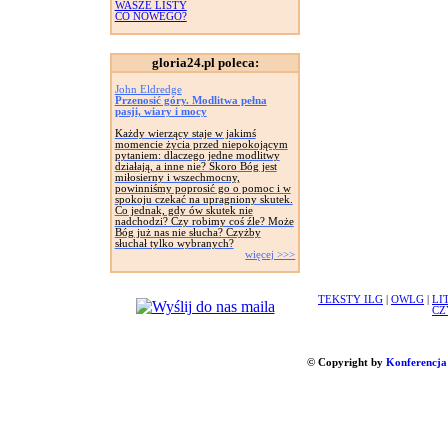
WASZE LISTY
CO NOWEGO?
gloria24.pl poleca:
John Eldredge
Przenosić góry. Modlitwa pełna
pasji, wiary i mocy
Każdy wierzący staje w jakimś
momencie życia przed niepokojącym
pytaniem: dlaczego jedne modlitwy
działają, a inne nie? Skoro Bóg jest
miłosierny i wszechmocny,
powinniśmy poprosić go o pomoc i w
spokoju czekać na upragniony skutek.
Co jednak, gdy ów skutek nie
nadchodzi? Czy robimy coś źle? Może
Bóg już nas nie słucha? Czyżby
słuchał tylko wybranych?
więcej >>>
TEKSTY ILG
|
OWLG
|
LI
CZ
© Copyright by
Konferencja 