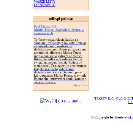
WASZE LISTY
CO NOWEGO?
tolle.pl poleca:
Paul Murray OP
Matka Teresa. Kochałam Jezusa w
ciemnościach
To fascynująca relacja kapłana o
spotkaniu ze świętą z Kalkuty. Dzieląc
się anegdotami i osobistymi
doświadczeniami, Autor pomaga nam
zrozumieć, dlaczego Matka Teresa
mogła napisać w jednym ze swoich
listów, że jeśli kiedykolwiek będzie
świętą, na pewno będzie "świętą od
ciemności". Ta niezwykle przejmująca
książka jest próbą odczytania
doświadczenia nocy ciemnej, przez
którą przeszła Matka Teresa, w świetle
Ewangelii i mistycznej nauki świętego
Jana od Krzyża.
więcej >>>
TEKSTY ILG
|
OWLG
|
LI
CZ
© Copyright by
Konferencja 