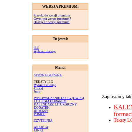
WERSJA PREMIUM:
Przejdź do wersji premium
Czym jest wersja premium?
Dostęp do wersji premium
Tu jesteś:
ILG
Wybierz miesiąc
Menu:
STRONA GŁÓWNA
TEKSTY ILG
Wybierz miesiąc
Dzisiaj
Jutro
Zapraszamy takż
WPROWADZENIE DO LG (OWLG)
LITURGIA HORARUM
KALENDARZ LITURGICZNY
KALE
DODATEK
INDEKSY
formac
POMOC
Teksty L
CZYTELNIA
ANKIETA
LINKI