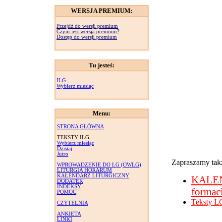
WERSJA PREMIUM:
Przejdź do wersji premium
Czym jest wersja premium?
Dostęp do wersji premium
Tu jesteś:
ILG
Wybierz miesiąc
Menu:
STRONA GŁÓWNA
TEKSTY ILG
Wybierz miesiąc
Dzisiaj
Jutro
Zapraszamy takż
WPROWADZENIE DO LG (OWLG)
LITURGIA HORARUM
KALENDARZ LITURGICZNY
KALE
DODATEK
INDEKSY
formac
POMOC
Teksty L
CZYTELNIA
ANKIETA
LINKI