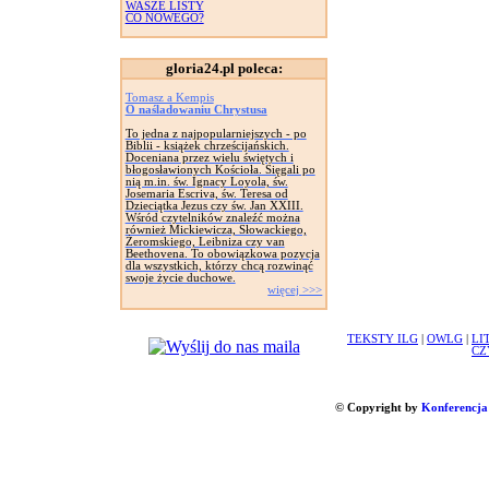
WASZE LISTY
CO NOWEGO?
gloria24.pl poleca:
Tomasz a Kempis
O naśladowaniu Chrystusa
To jedna z najpopularniejszych - po
Biblii - książek chrześcijańskich.
Doceniana przez wielu świętych i
błogosławionych Kościoła. Sięgali po
nią m.in. św. Ignacy Loyola, św.
Josemaria Escriva, św. Teresa od
Dzieciątka Jezus czy św. Jan XXIII.
Wśród czytelników znaleźć można
również Mickiewicza, Słowackiego,
Żeromskiego, Leibniza czy van
Beethovena. To obowiązkowa pozycja
dla wszystkich, którzy chcą rozwinąć
swoje życie duchowe.
więcej >>>
TEKSTY ILG
|
OWLG
|
LI
CZ
© Copyright by
Konferencja 