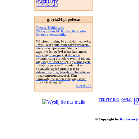
WASZE LISTY
CO NOWEGO?
gloria24.pl poleca:
Tomasz Terlikowski
Maksymilian M. Kolbe. Biografia
świętego męczennika
Mówiono o nim, że posiada niezwykły
umysł, jest genialnym organizatorem i
wielkim wizjonerem. Nie ma
wątpliwości, że był także kapłanem,
który głęboko przyjął do serca
ewangeliczną prawdę o tym, iż nie ma
większej miłości od tej, gdy ktoś życie
oddaje za przyjaciół swoich. Ale
pojawiały się też opinie o jego
antysemityzmie, twardym charakterze
i bezkompromisowości. Kim
naprawdę był jeden z największych
polskich świętych?
więcej >>>
TEKSTY ILG
|
OWLG
|
LI
CZ
© Copyright by
Konferencja 