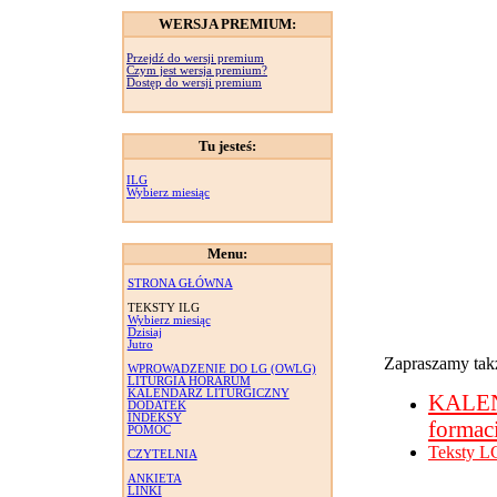
WERSJA PREMIUM:
Przejdź do wersji premium
Czym jest wersja premium?
Dostęp do wersji premium
Tu jesteś:
ILG
Wybierz miesiąc
Menu:
STRONA GŁÓWNA
TEKSTY ILG
Wybierz miesiąc
Dzisiaj
Jutro
Zapraszamy takż
WPROWADZENIE DO LG (OWLG)
LITURGIA HORARUM
KALENDARZ LITURGICZNY
KALE
DODATEK
INDEKSY
formac
POMOC
Teksty L
CZYTELNIA
ANKIETA
LINKI