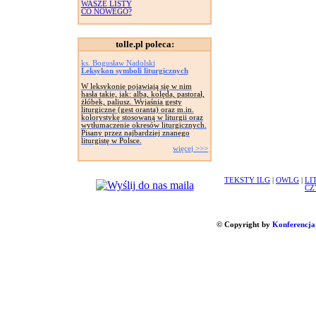
WASZE LISTY
CO NOWEGO?
tolle.pl poleca:
ks. Bogusław Nadolski
Leksykon symboli liturgicznych
W leksykonie pojawiają się w nim
hasła takie, jak: alba, kolęda, pastorał,
żłóbek, paliusz. Wyjaśnia gesty
liturgiczne (gest oranta) oraz m.in.
kolorystykę stosowaną w liturgii oraz
wytłumaczenie okresów liturgicznych.
Pisany przez najbardziej znanego
liturgistę w Polsce.
więcej >>>
TEKSTY ILG
|
OWLG
|
LI
CZ
© Copyright by
Konferencja 