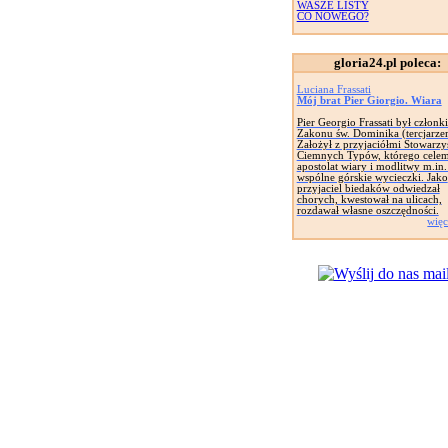
WASZE LISTY
CO NOWEGO?
gloria24.pl poleca:
Luciana Frassati
Mój brat Pier Giorgio. Wiara
Pier Georgio Frassati był członk
Zakonu św. Dominika (tercjarze
Założył z przyjaciółmi Stowarzy
Ciemnych Typów, którego celem
apostolat wiary i modlitwy m.in.
wspólne górskie wycieczki. Jako
przyjaciel biedaków odwiedzał
chorych, kwestował na ulicach,
rozdawał własne oszczędności.
więc