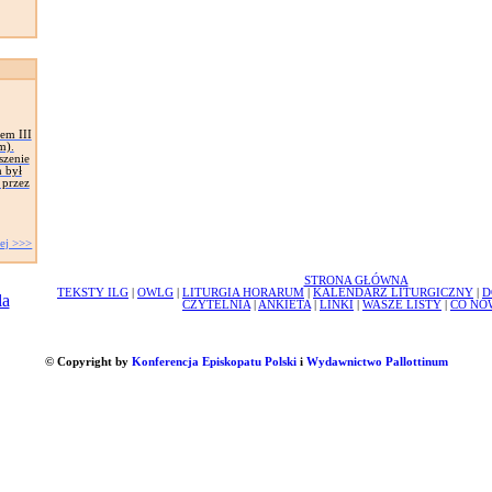
iem III
m).
szenie
 był
 przez
ej >>>
STRONA GŁÓWNA
TEKSTY ILG
|
OWLG
|
LITURGIA HORARUM
|
KALENDARZ LITURGICZNY
|
D
CZYTELNIA
|
ANKIETA
|
LINKI
|
WASZE LISTY
|
CO NO
© Copyright by
Konferencja Episkopatu Polski
i
Wydawnictwo Pallottinum