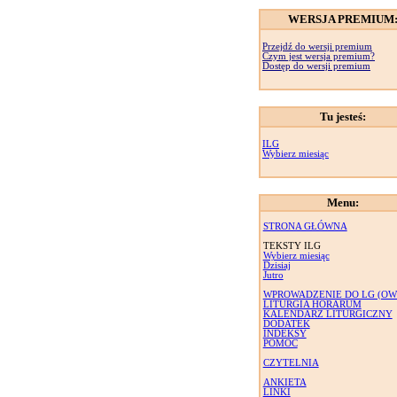
WERSJA PREMIUM
Przejdź do wersji premium
Czym jest wersja premium?
Dostęp do wersji premium
Tu jesteś:
ILG
Wybierz miesiąc
Menu:
STRONA GŁÓWNA
TEKSTY ILG
Wybierz miesiąc
Dzisiaj
Jutro
WPROWADZENIE DO LG (OW
LITURGIA HORARUM
KALENDARZ LITURGICZNY
DODATEK
INDEKSY
POMOC
CZYTELNIA
ANKIETA
LINKI