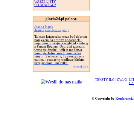
WASZE LISTY
CO NOWEGO?
gloria24.pl poleca:
Joanna Piątek
Jezu, Ty się tym zajmij!
Ta mała książeczka może być dobrym
pomysłem na drobny podarunek i
impulsem do wejścia w głęboką relację
z Panem Bogiem. Dobrymi rzeczami
warto się dzielić - jeśli ta modlitwa
pomogła Tobie, niech pomoże też
innym! Zachęcamy, by skorzystać z
pakietu i rozdać tę modlitwę bliskim,
przyjaciołom i nie tylko.
więcej >>>
TEKSTY ILG
|
OWLG
|
LI
CZ
© Copyright by
Konferencja 