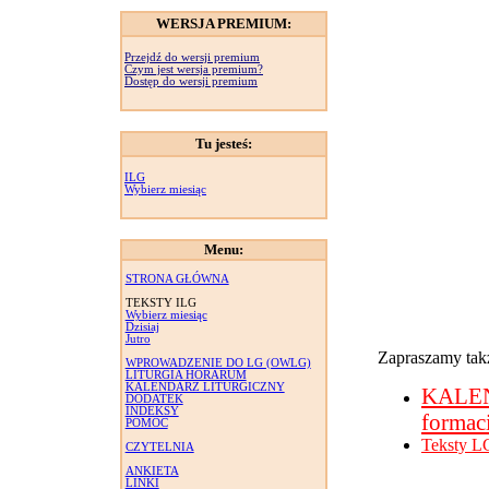
WERSJA PREMIUM:
Przejdź do wersji premium
Czym jest wersja premium?
Dostęp do wersji premium
Tu jesteś:
ILG
Wybierz miesiąc
Menu:
STRONA GŁÓWNA
TEKSTY ILG
Wybierz miesiąc
Dzisiaj
Jutro
Zapraszamy takż
WPROWADZENIE DO LG (OWLG)
LITURGIA HORARUM
KALENDARZ LITURGICZNY
KALE
DODATEK
INDEKSY
formac
POMOC
Teksty L
CZYTELNIA
ANKIETA
LINKI