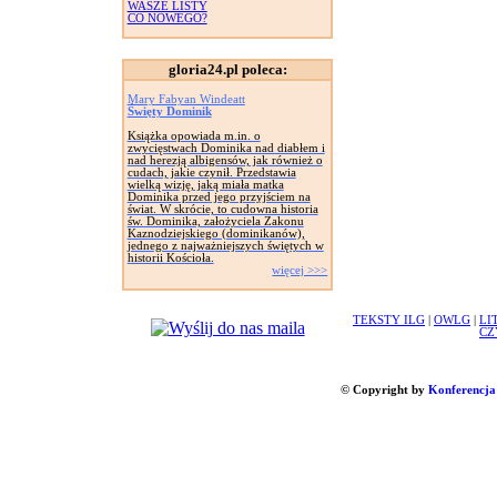
WASZE LISTY
CO NOWEGO?
gloria24.pl poleca:
Mary Fabyan Windeatt
Święty Dominik
Książka opowiada m.in. o
zwycięstwach Dominika nad diabłem i
nad herezją albigensów, jak również o
cudach, jakie czynił. Przedstawia
wielką wizję, jaką miała matka
Dominika przed jego przyjściem na
świat. W skrócie, to cudowna historia
św. Dominika, założyciela Zakonu
Kaznodziejskiego (dominikanów),
jednego z najważniejszych świętych w
historii Kościoła.
więcej >>>
TEKSTY ILG
|
OWLG
|
LI
CZ
© Copyright by
Konferencja 