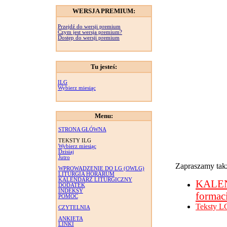
WERSJA PREMIUM:
Przejdź do wersji premium
Czym jest wersja premium?
Dostęp do wersji premium
Tu jesteś:
ILG
Wybierz miesiąc
Menu:
STRONA GŁÓWNA
TEKSTY ILG
Wybierz miesiąc
Dzisiaj
Jutro
Zapraszamy takż
WPROWADZENIE DO LG (OWLG)
LITURGIA HORARUM
KALENDARZ LITURGICZNY
KALE
DODATEK
INDEKSY
formac
POMOC
Teksty L
CZYTELNIA
ANKIETA
LINKI