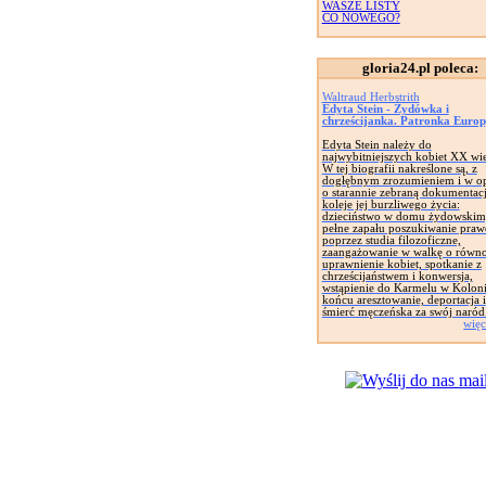
WASZE LISTY
CO NOWEGO?
gloria24.pl poleca:
Waltraud Herbstrith
Edyta Stein - Żydówka i
chrześcijanka. Patronka Euro
Edyta Stein należy do
najwybitniejszych kobiet XX wi
W tej biografii nakreślone są, z
dogłębnym zrozumieniem i w op
o starannie zebraną dokumentacj
koleje jej burzliwego życia:
dzieciństwo w domu żydowskim
pełne zapału poszukiwanie pra
poprzez studia filozoficzne,
zaangażowanie w walkę o równ
uprawnienie kobiet, spotkanie z
chrześcijaństwem i konwersja,
wstąpienie do Karmelu w Koloni
końcu aresztowanie, deportacja i
śmierć męczeńska za swój naród
więc