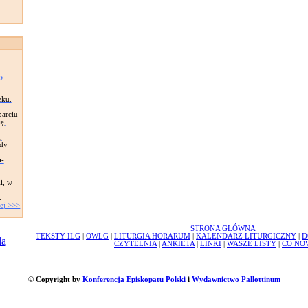
py
eku.
arciu
ę,
,
wdy
o-
i, w
.
ej >>>
STRONA GŁÓWNA
TEKSTY ILG
|
OWLG
|
LITURGIA HORARUM
|
KALENDARZ LITURGICZNY
|
D
CZYTELNIA
|
ANKIETA
|
LINKI
|
WASZE LISTY
|
CO NO
© Copyright by
Konferencja Episkopatu Polski
i
Wydawnictwo Pallottinum