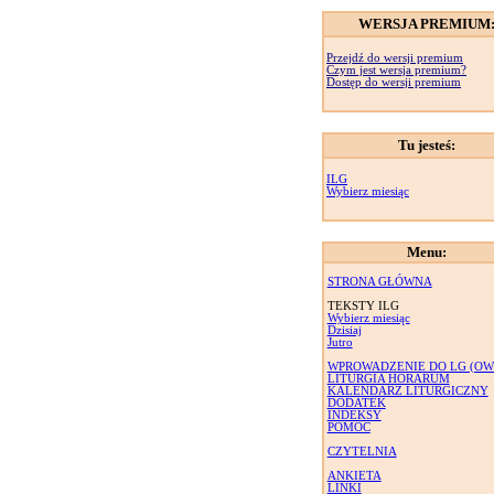
WERSJA PREMIUM
Przejdź do wersji premium
Czym jest wersja premium?
Dostęp do wersji premium
Tu jesteś:
ILG
Wybierz miesiąc
Menu:
STRONA GŁÓWNA
TEKSTY ILG
Wybierz miesiąc
Dzisiaj
Jutro
WPROWADZENIE DO LG (OW
LITURGIA HORARUM
KALENDARZ LITURGICZNY
DODATEK
INDEKSY
POMOC
CZYTELNIA
ANKIETA
LINKI