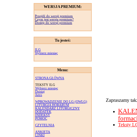
WERSJA PREMIUM:
Przejdź do wersji premium
Czym jest wersja premium?
Dostęp do wersji premium
Tu jesteś:
ILG
Wybierz miesiąc
Menu:
STRONA GŁÓWNA
TEKSTY ILG
Wybierz miesiąc
Dzisiaj
Jutro
Zapraszamy takż
WPROWADZENIE DO LG (OWLG)
LITURGIA HORARUM
KALENDARZ LITURGICZNY
KALE
DODATEK
INDEKSY
formac
POMOC
Teksty L
CZYTELNIA
ANKIETA
LINKI