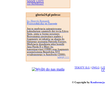
WASZE LISTY
CO NOWEGO?
gloria24.pl poleca:
ks. Henryk Romanik
Przewodniczka po Europie
Jest to medytacja zainspirowana
kalendarium ostatnich dni życia Edyty
Stein, ujęta w formę nowenny.
Rozważania zawierające psalmy i
fragmenty jej tekstów są okazją do
bliższego poznania Patronki Europy.
Medytacje dopełniają tekst homilii
Jana Pawła II z Mszy św.
kanonizacyjnej (1998) oraz fragmenty
przemówienia Benedykta XVI
wygłoszonego w Auschwitz (2006).
więcej >>>
TEKSTY ILG
|
OWLG
|
LI
CZ
© Copyright by
Konferencja 