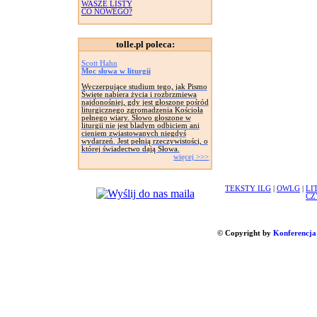
WASZE LISTY
CO NOWEGO?
tolle.pl poleca:
Scott Hahn
Moc słowa w liturgii
Wyczerpujące studium tego, jak Pismo
Święte nabiera życia i rozbrzmiewa
najdonośniej, gdy jest głoszone pośród
liturgicznego zgromadzenia Kościoła
pełnego wiary. Słowo głoszone w
liturgii nie jest bladym odbiciem ani
cieniem zwiastowanych niegdyś
wydarzeń. Jest pełnią rzeczywistości, o
której świadectwo dają Słowa.
więcej >>>
TEKSTY ILG
|
OWLG
|
LI
CZ
© Copyright by
Konferencja 