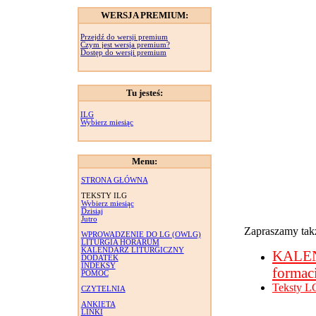
WERSJA PREMIUM:
Przejdź do wersji premium
Czym jest wersja premium?
Dostęp do wersji premium
Tu jesteś:
ILG
Wybierz miesiąc
Menu:
STRONA GŁÓWNA
TEKSTY ILG
Wybierz miesiąc
Dzisiaj
Jutro
Zapraszamy takż
WPROWADZENIE DO LG (OWLG)
LITURGIA HORARUM
KALENDARZ LITURGICZNY
KALE
DODATEK
INDEKSY
formac
POMOC
Teksty L
CZYTELNIA
ANKIETA
LINKI