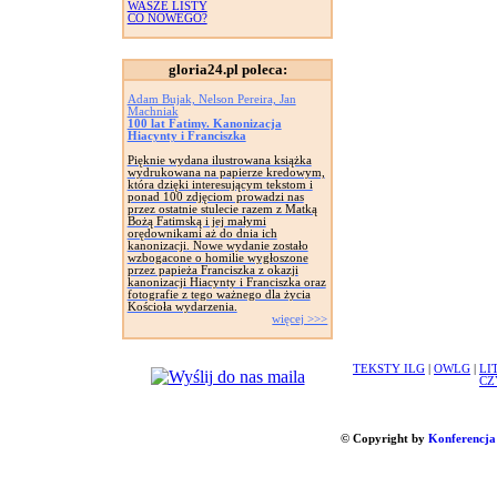
WASZE LISTY
CO NOWEGO?
gloria24.pl poleca:
Adam Bujak, Nelson Pereira, Jan
Machniak
100 lat Fatimy. Kanonizacja
Hiacynty i Franciszka
Pięknie wydana ilustrowana książka
wydrukowana na papierze kredowym,
która dzięki interesującym tekstom i
ponad 100 zdjęciom prowadzi nas
przez ostatnie stulecie razem z Matką
Bożą Fatimską i jej małymi
orędownikami aż do dnia ich
kanonizacji. Nowe wydanie zostało
wzbogacone o homilie wygłoszone
przez papieża Franciszka z okazji
kanonizacji Hiacynty i Franciszka oraz
fotografie z tego ważnego dla życia
Kościoła wydarzenia.
więcej >>>
TEKSTY ILG
|
OWLG
|
LI
CZ
© Copyright by
Konferencja 