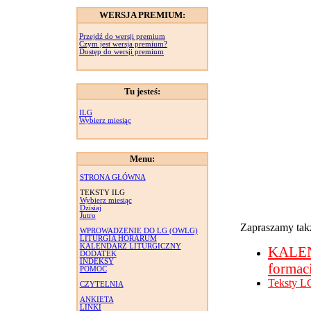
WERSJA PREMIUM:
Przejdź do wersji premium
Czym jest wersja premium?
Dostęp do wersji premium
Tu jesteś:
ILG
Wybierz miesiąc
Menu:
STRONA GŁÓWNA
TEKSTY ILG
Wybierz miesiąc
Dzisiaj
Jutro
Zapraszamy takż
WPROWADZENIE DO LG (OWLG)
LITURGIA HORARUM
KALENDARZ LITURGICZNY
KALE
DODATEK
INDEKSY
formac
POMOC
Teksty L
CZYTELNIA
ANKIETA
LINKI