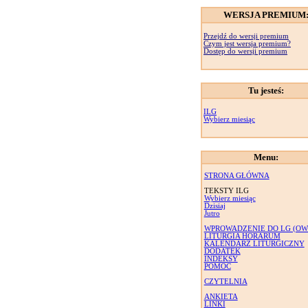
WERSJA PREMIUM
Przejdź do wersji premium
Czym jest wersja premium?
Dostęp do wersji premium
Tu jesteś:
ILG
Wybierz miesiąc
Menu:
STRONA GŁÓWNA
TEKSTY ILG
Wybierz miesiąc
Dzisiaj
Jutro
WPROWADZENIE DO LG (OW
LITURGIA HORARUM
KALENDARZ LITURGICZNY
DODATEK
INDEKSY
POMOC
CZYTELNIA
ANKIETA
LINKI