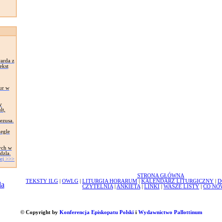
arda z
ekst
ur w
y
lt,
Jezusa.
egle
ych w
dzla.
ej >>>
STRONA GŁÓWNA
TEKSTY ILG
|
OWLG
|
LITURGIA HORARUM
|
KALENDARZ LITURGICZNY
|
D
CZYTELNIA
|
ANKIETA
|
LINKI
|
WASZE LISTY
|
CO NO
© Copyright by
Konferencja Episkopatu Polski
i
Wydawnictwo Pallottinum