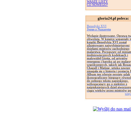
WASZE LISTY
CO NOWEGO?
gloria24.pl poleca:
Benedykt XVI
Jezus z Nazaretu
Wydanie ilustrowane. Oprawa tw
obwolutą. W książce wspaniały t
książki Benedykta XVI został
zilustrowany najwybitniejszymi
dziełami mistrzów zachodniego
malarstwa. Począwszy od miniat
średniowiecznych kodeksach i
malowideł Giotta, od artystów
renesansu i baroku aż po malarz
współczesnych, takich jak Rouau
Chagall i Matisse, sztuka zawsze
zmagała się z historią i postacią 
Album ten oferuje swoisty szlak
ikonograficzny biegnący równol
do pełnego tekstu papieskiego,
wzbogacający go o niektóre z
najpiękniejszych dzieł stworzon
ciągu wieków przez mistrzów pę
więc