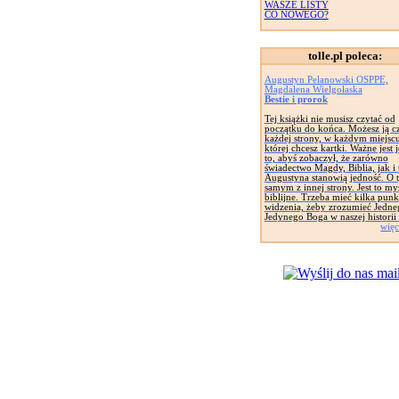
WASZE LISTY
CO NOWEGO?
tolle.pl poleca:
Augustyn Pelanowski OSPPE,
Magdalena Wielgołaska
Bestie i prorok
Tej książki nie musisz czytać od
początku do końca. Możesz ją cz
każdej strony, w każdym miejsc
której chcesz kartki. Ważne jest 
to, abyś zobaczył, że zarówno
świadectwo Magdy, Biblia, jak i 
Augustyna stanowią jedność. O 
samym z innej strony. Jest to my
biblijne. Trzeba mieć kilka pun
widzenia, żeby zrozumieć Jedne
Jedynego Boga w naszej historii 
więc