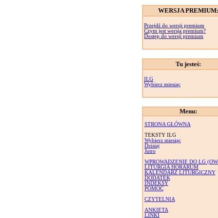
WERSJA PREMIUM
Przejdź do wersji premium
Czym jest wersja premium?
Dostęp do wersji premium
Tu jesteś:
ILG
Wybierz miesiąc
Menu:
STRONA GŁÓWNA
TEKSTY ILG
Wybierz miesiąc
Dzisiaj
Jutro
WPROWADZENIE DO LG (OW
LITURGIA HORARUM
KALENDARZ LITURGICZNY
DODATEK
INDEKSY
POMOC
CZYTELNIA
ANKIETA
LINKI