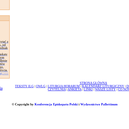
ytać z
u, od
jednak
teksty
tym
ślenie
któw
go,
życia.
ej >>>
STRONA GŁÓWNA
TEKSTY ILG
|
OWLG
|
LITURGIA HORARUM
|
KALENDARZ LITURGICZNY
|
D
CZYTELNIA
|
ANKIETA
|
LINKI
|
WASZE LISTY
|
CO NO
© Copyright by
Konferencja Episkopatu Polski
i
Wydawnictwo Pallottinum