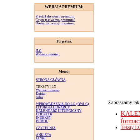
WERSJA PREMIUM:
Przejdź do wersji premium
Czym jest wersja premium?
Dostęp do wersji premium
Tu jesteś:
ILG
Wybierz miesiąc
Menu:
STRONA GŁÓWNA
TEKSTY ILG
Wybierz miesiąc
Dzisiaj
Jutro
Zapraszamy takż
WPROWADZENIE DO LG (OWLG)
LITURGIA HORARUM
KALENDARZ LITURGICZNY
KALE
DODATEK
INDEKSY
formac
POMOC
Teksty L
CZYTELNIA
ANKIETA
LINKI