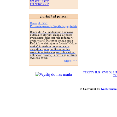
WASZE LISTY
CO NOWEGO?
gloria24.pl poleca:
Benedykt XVI
Poznanie prawdy. Wykłady papieskie
Benedykt XVI podejmuje kluczowe
pytania, z którymi zmaga się nasza
cywilizacja: Jaka jest rola rozumu w
życiu wiary? Na czym polega misja
Kościoła w dzisiejszym świecie? Gdzie
szukać kryterium podejmowania
decyzji w życiu publicznym? Jak
wreszcie w świecie płynnych wartości
odkrywać prawdę i uczynić ją centrum
swojego życia?
więcej >>>
TEKSTY ILG
|
OWLG
|
LI
CZ
© Copyright by
Konferencja 