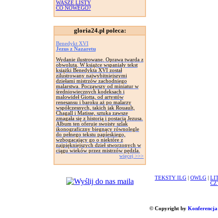
WASZE LISTY
CO NOWEGO?
gloria24.pl poleca:
Benedykt XVI
Jezus z Nazaretu
Wydanie ilustrowane. Oprawa twarda z
obwolutą. W książce wspaniały tekst
książki Benedykta XVI został
zilustrowany najwybitniejszymi
dziełami mistrzów zachodniego
malarstwa. Począwszy od miniatur w
średniowiecznych kodeksach i
malowideł Giotta, od artystów
renesansu i baroku aż po malarzy
współczesnych, takich jak Rouault,
Chagall i Matisse, sztuka zawsze
zmagała się z historią i postacią Jezusa.
Album ten oferuje swoisty szlak
ikonograficzny biegnący równolegle
do pełnego tekstu papieskiego,
wzbogacający go o niektóre z
najpiękniejszych dzieł stworzonych w
ciągu wieków przez mistrzów pędzla.
więcej >>>
TEKSTY ILG
|
OWLG
|
LI
CZ
© Copyright by
Konferencja 