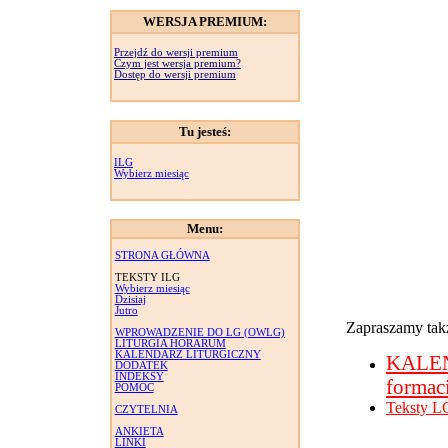
WERSJA PREMIUM:
Przejdź do wersji premium
Czym jest wersja premium?
Dostęp do wersji premium
Tu jesteś:
ILG
Wybierz miesiąc
Menu:
STRONA GŁÓWNA
TEKSTY ILG
Wybierz miesiąc
Dzisiaj
Jutro
Zapraszamy takż
WPROWADZENIE DO LG (OWLG)
LITURGIA HORARUM
KALENDARZ LITURGICZNY
KALE
DODATEK
INDEKSY
formac
POMOC
Teksty L
CZYTELNIA
ANKIETA
LINKI