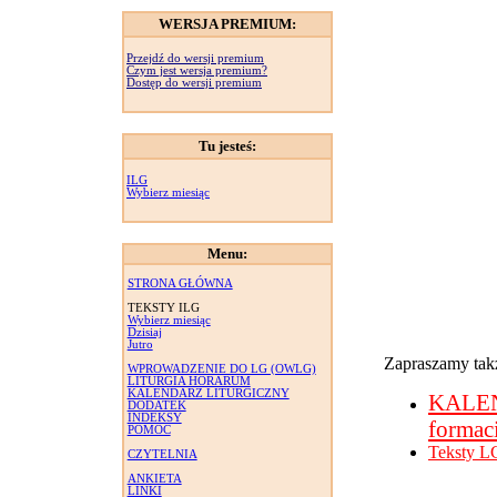
WERSJA PREMIUM:
Przejdź do wersji premium
Czym jest wersja premium?
Dostęp do wersji premium
Tu jesteś:
ILG
Wybierz miesiąc
Menu:
STRONA GŁÓWNA
TEKSTY ILG
Wybierz miesiąc
Dzisiaj
Jutro
Zapraszamy takż
WPROWADZENIE DO LG (OWLG)
LITURGIA HORARUM
KALENDARZ LITURGICZNY
KALE
DODATEK
INDEKSY
formac
POMOC
Teksty L
CZYTELNIA
ANKIETA
LINKI