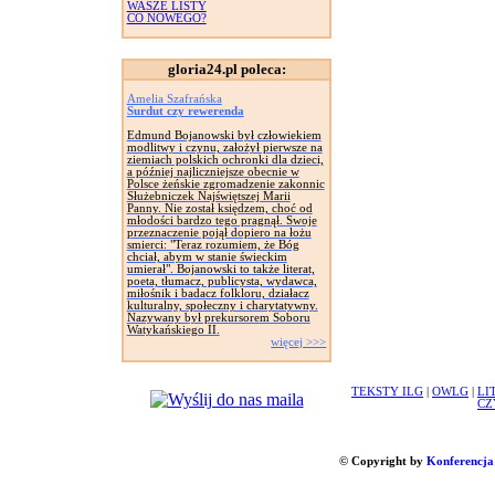
WASZE LISTY
CO NOWEGO?
gloria24.pl poleca:
Amelia Szafrańska
Surdut czy rewerenda
Edmund Bojanowski był człowiekiem
modlitwy i czynu, założył pierwsze na
ziemiach polskich ochronki dla dzieci,
a później najliczniejsze obecnie w
Polsce żeńskie zgromadzenie zakonnic
Służebniczek Najświętszej Marii
Panny. Nie został księdzem, choć od
młodości bardzo tego pragnął. Swoje
przeznaczenie pojął dopiero na łożu
smierci: "Teraz rozumiem, że Bóg
chciał, abym w stanie świeckim
umierał". Bojanowski to także literat,
poeta, tłumacz, publicysta, wydawca,
miłośnik i badacz folkloru, działacz
kulturalny, społeczny i charytatywny.
Nazywany był prekursorem Soboru
Watykańskiego II.
więcej >>>
TEKSTY ILG
|
OWLG
|
LI
CZ
© Copyright by
Konferencja 