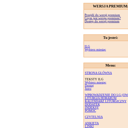
WERSJA PREMIUM
Przejdź do wersji premium
Czym jest wersja premium?
Dostęp do wersji premium
Tu jesteś:
ILG
Wybierz miesiąc
Menu:
STRONA GŁÓWNA
TEKSTY ILG
Wybierz miesiąc
Dzisiaj
Jutro
WPROWADZENIE DO LG (OW
LITURGIA HORARUM
KALENDARZ LITURGICZNY
DODATEK
INDEKSY
POMOC
CZYTELNIA
ANKIETA
LINKI