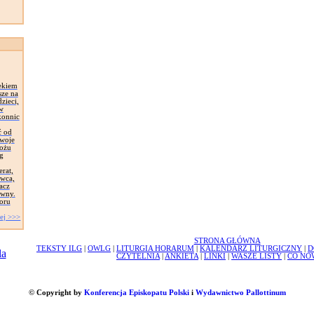
ekiem
sze na
zieci,
 w
konnic
ć od
Swoje
łożu
g
erat,
awca,
acz
ywny.
oru
ej >>>
STRONA GŁÓWNA
TEKSTY ILG
|
OWLG
|
LITURGIA HORARUM
|
KALENDARZ LITURGICZNY
|
D
CZYTELNIA
|
ANKIETA
|
LINKI
|
WASZE LISTY
|
CO NO
© Copyright by
Konferencja Episkopatu Polski
i
Wydawnictwo Pallottinum