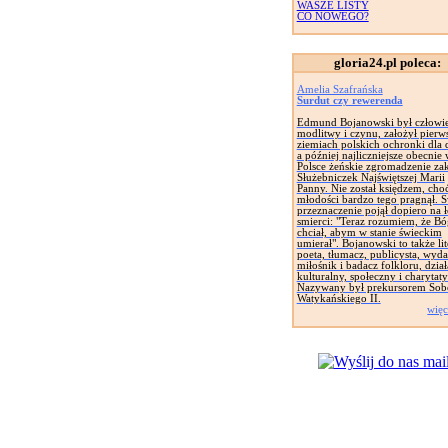
WASZE LISTY
CO NOWEGO?
gloria24.pl poleca:
Amelia Szafrańska
Surdut czy rewerenda
Edmund Bojanowski był człowi
modlitwy i czynu, założył pierw
ziemiach polskich ochronki dla d
a później najliczniejsze obecnie
Polsce żeńskie zgromadzenie za
Służebniczek Najświętszej Marii
Panny. Nie został księdzem, cho
młodości bardzo tego pragnął. 
przeznaczenie pojął dopiero na 
smierci: "Teraz rozumiem, że Bó
chciał, abym w stanie świeckim
umierał". Bojanowski to także lit
poeta, tłumacz, publicysta, wyd
miłośnik i badacz folkloru, dział
kulturalny, społeczny i charytat
Nazywany był prekursorem Sob
Watykańskiego II.
więc