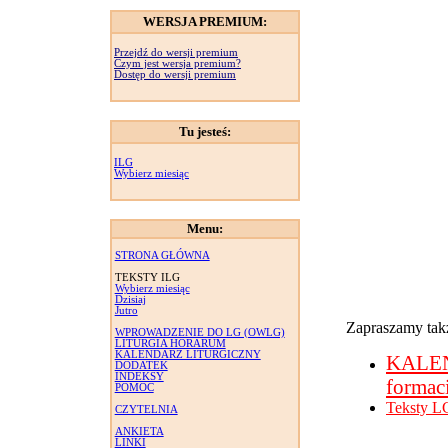
WERSJA PREMIUM:
Przejdź do wersji premium
Czym jest wersja premium?
Dostęp do wersji premium
Tu jesteś:
ILG
Wybierz miesiąc
Menu:
STRONA GŁÓWNA
TEKSTY ILG
Wybierz miesiąc
Dzisiaj
Jutro
Zapraszamy takż
WPROWADZENIE DO LG (OWLG)
LITURGIA HORARUM
KALENDARZ LITURGICZNY
KALE
DODATEK
INDEKSY
formac
POMOC
Teksty L
CZYTELNIA
ANKIETA
LINKI