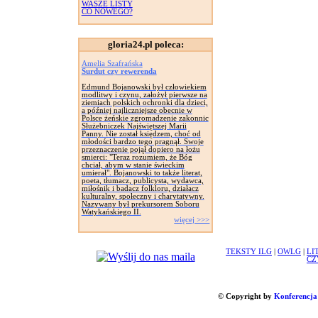
WASZE LISTY
CO NOWEGO?
gloria24.pl poleca:
Amelia Szafrańska
Surdut czy rewerenda
Edmund Bojanowski był człowiekiem
modlitwy i czynu, założył pierwsze na
ziemiach polskich ochronki dla dzieci,
a później najliczniejsze obecnie w
Polsce żeńskie zgromadzenie zakonnic
Służebniczek Najświętszej Marii
Panny. Nie został księdzem, choć od
młodości bardzo tego pragnął. Swoje
przeznaczenie pojął dopiero na łożu
smierci: "Teraz rozumiem, że Bóg
chciał, abym w stanie świeckim
umierał". Bojanowski to także literat,
poeta, tłumacz, publicysta, wydawca,
miłośnik i badacz folkloru, działacz
kulturalny, społeczny i charytatywny.
Nazywany był prekursorem Soboru
Watykańskiego II.
więcej >>>
TEKSTY ILG
|
OWLG
|
LI
CZ
© Copyright by
Konferencja 