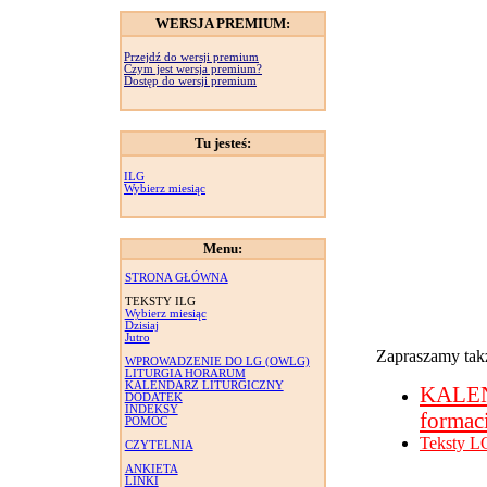
WERSJA PREMIUM:
Przejdź do wersji premium
Czym jest wersja premium?
Dostęp do wersji premium
Tu jesteś:
ILG
Wybierz miesiąc
Menu:
STRONA GŁÓWNA
TEKSTY ILG
Wybierz miesiąc
Dzisiaj
Jutro
Zapraszamy takż
WPROWADZENIE DO LG (OWLG)
LITURGIA HORARUM
KALENDARZ LITURGICZNY
KALE
DODATEK
INDEKSY
formac
POMOC
Teksty L
CZYTELNIA
ANKIETA
LINKI