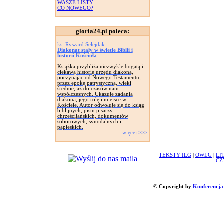
WASZE LISTY
CO NOWEGO?
gloria24.pl poleca:
ks. Ryszard Selejdak
Diakonat stały w świetle Biblii i
historii Kościoła
Książka przybliża niezwykle bogatą i
ciekawą historię urzędu diakona,
poczynając od Nowego Testamentu,
przez epokę patrystyczną, wieki
średnie, aż do czasów nam
współczesnych. Ukazuje zadania
diakona, jego rolę i miejsce w
Kościele. Autor odwołuje się do ksiąg
biblijnych, pism pisarzy
chrześcijańskich, dokumentów
soborowych, synodalnych i
papieskich.
więcej >>>
TEKSTY ILG
|
OWLG
|
LI
CZ
© Copyright by
Konferencja 