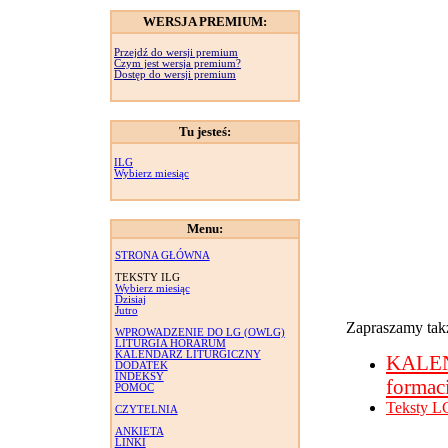
WERSJA PREMIUM:
Przejdź do wersji premium
Czym jest wersja premium?
Dostęp do wersji premium
Tu jesteś:
ILG
Wybierz miesiąc
Menu:
STRONA GŁÓWNA
TEKSTY ILG
Wybierz miesiąc
Dzisiaj
Jutro
Zapraszamy takż
WPROWADZENIE DO LG (OWLG)
LITURGIA HORARUM
KALENDARZ LITURGICZNY
KALE
DODATEK
INDEKSY
formac
POMOC
Teksty L
CZYTELNIA
ANKIETA
LINKI