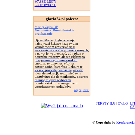
WASZE LISTY
CO NOWEGO?
gloria24.pl poleca:
Maciej Zięba OP
Unanimitas.
Dominikańskie
przykazanie
Ojciec Maciej Zięba w swojej
najnowszej książce każe swoim
współbraciom zmierzyć się z
wyzwaniami czasów ponowoczesnych,
a nawet je wyprzedzać, gdy pisze o
potrzebie reformy, ale też głębszego
przyjrzenia się dominikańskim
cnotom:
unanimitas, claritas,
consonantia, integritas.
Lektura tej
książki pozwala poznać najwyższy
ideał demokracji, zrozumieć sens
unanimitas
dla dominikanów, dostrzec
różnicę między wyborami
dominikańskimi a zmaganiami
wspołczesnych polityków.
więcej >>>
TEKSTY ILG
|
OWLG
|
LI
CZ
© Copyright by
Konferencja 