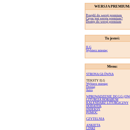
WERSJA PREMIUM
Przejdź do wersji premium
Czym jest wersja premium?
Dostęp do wersji premium
Tu jesteś:
ILG
Wybierz miesiąc
Menu:
STRONA GŁÓWNA
TEKSTY ILG
Wybierz miesiąc
Dzisiaj
Jutro
WPROWADZENIE DO LG (OW
LITURGIA HORARUM
KALENDARZ LITURGICZNY
DODATEK
INDEKSY
POMOC
CZYTELNIA
ANKIETA
LINKI