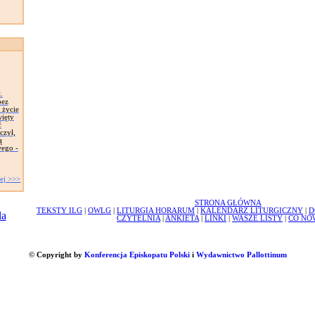
.
bez
 życie
ięty
ć
czył,
ą
ego -
ej >>>
STRONA GŁÓWNA
TEKSTY ILG
|
OWLG
|
LITURGIA HORARUM
|
KALENDARZ LITURGICZNY
|
D
CZYTELNIA
|
ANKIETA
|
LINKI
|
WASZE LISTY
|
CO NO
© Copyright by
Konferencja Episkopatu Polski
i
Wydawnictwo Pallottinum