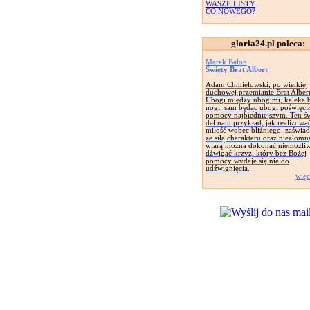
WASZE LISTY
CO NOWEGO?
gloria24.pl poleca:
Marek Balon
Święty Brat Albert
Adam Chmielowski, po wielkiej
duchowej przemianie Brat Albert
Ubogi między ubogimi, kaleka 
nogi, sam będąc ubogi poświęcił
pomocy najbiedniejszym. Ten św
dał nam przykład, jak realizowa
miłość wobec bliźniego, zaświad
że siłą charakteru oraz niezłomn
wiarą można dokonać niemożliw
dźwigać krzyż, który bez Bożej
pomocy wydaje się nie do
udźwignięcia.
więc