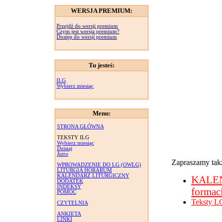
WERSJA PREMIUM:
Przejdź do wersji premium
Czym jest wersja premium?
Dostęp do wersji premium
Tu jesteś:
ILG
Wybierz miesiąc
Menu:
STRONA GŁÓWNA
TEKSTY ILG
Wybierz miesiąc
Dzisiaj
Jutro
Zapraszamy takż
WPROWADZENIE DO LG (OWLG)
LITURGIA HORARUM
KALENDARZ LITURGICZNY
KALE
DODATEK
INDEKSY
formac
POMOC
Teksty L
CZYTELNIA
ANKIETA
LINKI