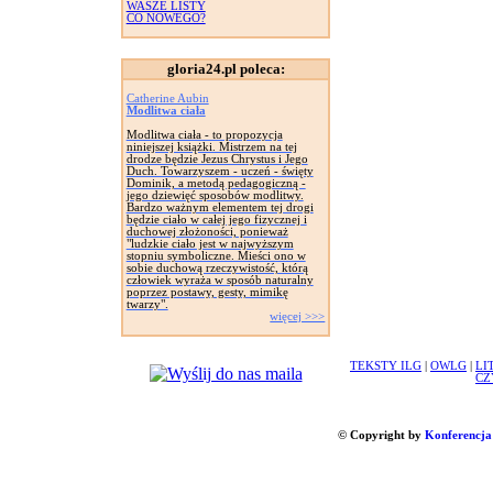
WASZE LISTY
CO NOWEGO?
gloria24.pl poleca:
Catherine Aubin
Modlitwa ciała
Modlitwa ciała - to propozycja
niniejszej książki. Mistrzem na tej
drodze będzie Jezus Chrystus i Jego
Duch. Towarzyszem - uczeń - święty
Dominik, a metodą pedagogiczną -
jego dziewięć sposobów modlitwy.
Bardzo ważnym elementem tej drogi
będzie ciało w całej jego fizycznej i
duchowej złożoności, ponieważ
"ludzkie ciało jest w najwyższym
stopniu symboliczne. Mieści ono w
sobie duchową rzeczywistość, którą
człowiek wyraża w sposób naturalny
poprzez postawy, gesty, mimikę
twarzy".
więcej >>>
TEKSTY ILG
|
OWLG
|
LI
CZ
© Copyright by
Konferencja 