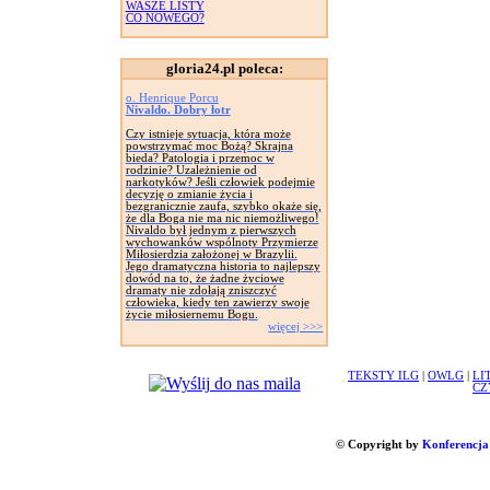
WASZE LISTY
CO NOWEGO?
gloria24.pl poleca:
o. Henrique Porcu
Nivaldo. Dobry łotr
Czy istnieje sytuacja, która może
powstrzymać moc Bożą? Skrajna
bieda? Patologia i przemoc w
rodzinie? Uzależnienie od
narkotyków? Jeśli człowiek podejmie
decyzję o zmianie życia i
bezgranicznie zaufa, szybko okaże się,
że dla Boga nie ma nic niemożliwego!
Nivaldo był jednym z pierwszych
wychowanków wspólnoty Przymierze
Miłosierdzia założonej w Brazylii.
Jego dramatyczna historia to najlepszy
dowód na to, że żadne życiowe
dramaty nie zdołają zniszczyć
człowieka, kiedy ten zawierzy swoje
życie miłosiernemu Bogu.
więcej >>>
TEKSTY ILG
|
OWLG
|
LI
CZ
© Copyright by
Konferencja 