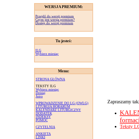
WERSJA PREMIUM:
Przejdź do wersji premium
Czym jest wersja premium?
Dostęp do wersji premium
Tu jesteś:
ILG
Wybierz miesiąc
Menu:
STRONA GŁÓWNA
TEKSTY ILG
Wybierz miesiąc
Dzisiaj
Jutro
Zapraszamy takż
WPROWADZENIE DO LG (OWLG)
LITURGIA HORARUM
KALENDARZ LITURGICZNY
KALE
DODATEK
INDEKSY
formac
POMOC
Teksty L
CZYTELNIA
ANKIETA
LINKI