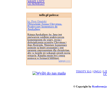
WASZE LISTY
CO NOWEGO?
tolle.pl poleca:
ks. Piotr Ostański
Objawienie Jezusa Chrystusa.
Praktyczny komentarz do
Apokalipsy
Księga Apokalipsy św. Jana jest
pierwszym wielkim praktycznym
komentarzem do wiary, życia i
doświadczenia uczniów Chrystusa i
Jego Kościoła. Niniejszy komentarz
pomoże ją lepiej zrozumieć i jest
zarazem zaproszeniem dla chrześcijan,
aby w świetle jej wskazań ujrzeli swoją
sytuację. Książka może być cenną
pomocą w formacji biblijnej.
więcej >>>
TEKSTY ILG
|
OWLG
|
LI
CZ
© Copyright by
Konferencja 