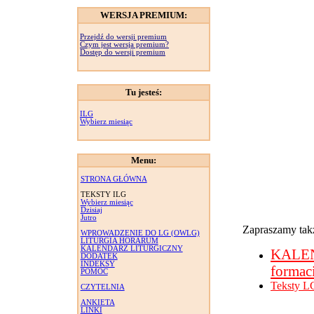
WERSJA PREMIUM:
Przejdź do wersji premium
Czym jest wersja premium?
Dostęp do wersji premium
Tu jesteś:
ILG
Wybierz miesiąc
Menu:
STRONA GŁÓWNA
TEKSTY ILG
Wybierz miesiąc
Dzisiaj
Jutro
Zapraszamy takż
WPROWADZENIE DO LG (OWLG)
LITURGIA HORARUM
KALENDARZ LITURGICZNY
KALE
DODATEK
INDEKSY
formac
POMOC
Teksty L
CZYTELNIA
ANKIETA
LINKI