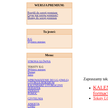
WERSJA PREMIUM:
Przejdź do wersji premium
Czym jest wersja premium?
Dostęp do wersji premium
Tu jesteś:
ILG
Wybierz miesiąc
Menu:
STRONA GŁÓWNA
TEKSTY ILG
Wybierz miesiąc
Dzisiaj
Jutro
Zapraszamy takż
WPROWADZENIE DO LG (OWLG)
LITURGIA HORARUM
KALENDARZ LITURGICZNY
KALE
DODATEK
INDEKSY
formac
POMOC
Teksty L
CZYTELNIA
ANKIETA
LINKI