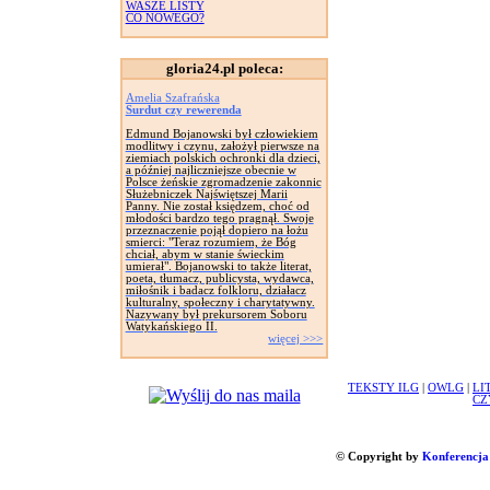
WASZE LISTY
CO NOWEGO?
gloria24.pl poleca:
Amelia Szafrańska
Surdut czy rewerenda
Edmund Bojanowski był człowiekiem
modlitwy i czynu, założył pierwsze na
ziemiach polskich ochronki dla dzieci,
a później najliczniejsze obecnie w
Polsce żeńskie zgromadzenie zakonnic
Służebniczek Najświętszej Marii
Panny. Nie został księdzem, choć od
młodości bardzo tego pragnął. Swoje
przeznaczenie pojął dopiero na łożu
smierci: "Teraz rozumiem, że Bóg
chciał, abym w stanie świeckim
umierał". Bojanowski to także literat,
poeta, tłumacz, publicysta, wydawca,
miłośnik i badacz folkloru, działacz
kulturalny, społeczny i charytatywny.
Nazywany był prekursorem Soboru
Watykańskiego II.
więcej >>>
TEKSTY ILG
|
OWLG
|
LI
CZ
© Copyright by
Konferencja 