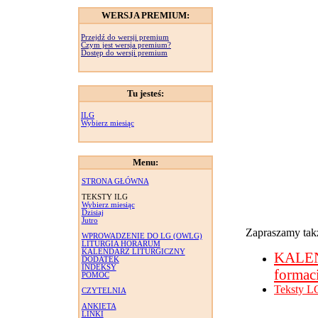
WERSJA PREMIUM:
Przejdź do wersji premium
Czym jest wersja premium?
Dostęp do wersji premium
Tu jesteś:
ILG
Wybierz miesiąc
Menu:
STRONA GŁÓWNA
TEKSTY ILG
Wybierz miesiąc
Dzisiaj
Jutro
Zapraszamy takż
WPROWADZENIE DO LG (OWLG)
LITURGIA HORARUM
KALENDARZ LITURGICZNY
KALE
DODATEK
INDEKSY
formac
POMOC
Teksty L
CZYTELNIA
ANKIETA
LINKI