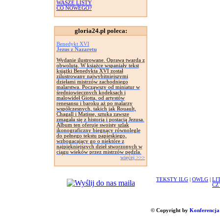
WASZE LISTY
CO NOWEGO?
gloria24.pl poleca:
Benedykt XVI
Jezus z Nazaretu
Wydanie ilustrowane. Oprawa twarda z
obwolutą. W książce wspaniały tekst
książki Benedykta XVI został
zilustrowany najwybitniejszymi
dziełami mistrzów zachodniego
malarstwa. Począwszy od miniatur w
średniowiecznych kodeksach i
malowideł Giotta, od artystów
renesansu i baroku aż po malarzy
współczesnych, takich jak Rouault,
Chagall i Matisse, sztuka zawsze
zmagała się z historią i postacią Jezusa.
Album ten oferuje swoisty szlak
ikonograficzny biegnący równolegle
do pełnego tekstu papieskiego,
wzbogacający go o niektóre z
najpiękniejszych dzieł stworzonych w
ciągu wieków przez mistrzów pędzla.
więcej >>>
TEKSTY ILG
|
OWLG
|
LI
CZ
© Copyright by
Konferencja 