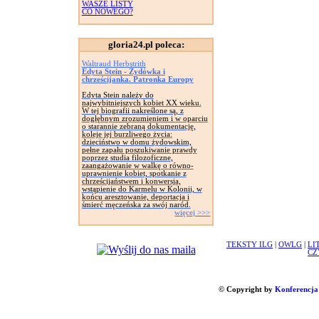
WASZE LISTY
CO NOWEGO?
gloria24.pl poleca:
Waltraud Herbstrith
Edyta Stein - Żydówka i
chrześcijanka. Patronka Europy
Edyta Stein należy do
najwybitniejszych kobiet XX wieku.
W tej biografii nakreślone są, z
dogłębnym zrozumieniem i w oparciu
o starannie zebraną dokumentację,
koleje jej burzliwego życia:
dzieciństwo w domu żydowskim,
pełne zapału poszukiwanie prawdy
poprzez studia filozoficzne,
zaangażowanie w walkę o równo-
uprawnienie kobiet, spotkanie z
chrześcijaństwem i konwersja,
wstąpienie do Karmelu w Kolonii, w
końcu aresztowanie, deportacja i
śmierć męczeńska za swój naród.
więcej >>>
TEKSTY ILG
|
OWLG
|
LI
CZ
© Copyright by
Konferencja 