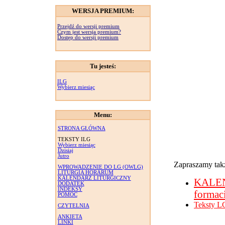
WERSJA PREMIUM:
Przejdź do wersji premium
Czym jest wersja premium?
Dostęp do wersji premium
Tu jesteś:
ILG
Wybierz miesiąc
Menu:
STRONA GŁÓWNA
TEKSTY ILG
Wybierz miesiąc
Dzisiaj
Jutro
Zapraszamy takż
WPROWADZENIE DO LG (OWLG)
LITURGIA HORARUM
KALENDARZ LITURGICZNY
KALE
DODATEK
INDEKSY
formac
POMOC
Teksty L
CZYTELNIA
ANKIETA
LINKI