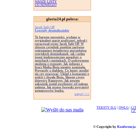
WASZE LISTY
CO NOWEGO?
gloria24.pl poleca:
Jacek Salij OP
Legendy dominikańskie
Te barwne opowieści, wydane w
oryginalnej szacie graficznej, zebrał i
opracował ojciec Jacek Salij OP. W
zbiorze czytelnik znajdzie zarówno
wstrząsające świadectwo męczeństwa
rosyjskich dominikanek, jak i pełne
ironii średniowieczne anegdoty o
mnichach i mniszkach. O uzdrowieniu
studenta z rozpusty, Jak jednego z
braci Matka Boża niestety pominęła,
Przygody z diabłem, Co lepiej: modlić
się czy pracować, Układ z komarami o
pokój i chwałę Bożą, Sławne czyny
dziewicy Katarzyny, Jak pewien
zakonnik został uwolniony od nałogu
palenia, Jak przeor lwowski zwyciężył
gestapowców logiką.
więcej >>>
TEKSTY ILG
|
OWLG
|
LI
CZ
© Copyright by
Konferencja 