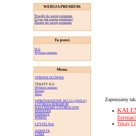
WERSJA PREMIUM:
Przejdź do wersji premium
Czym jest wersja premium?
Dostęp do wersji premium
Tu jesteś:
ILG
Wybierz miesiąc
Menu:
STRONA GŁÓWNA
TEKSTY ILG
Wybierz miesiąc
Dzisiaj
Jutro
Zapraszamy takż
WPROWADZENIE DO LG (OWLG)
LITURGIA HORARUM
KALENDARZ LITURGICZNY
KALE
DODATEK
INDEKSY
formac
POMOC
Teksty L
CZYTELNIA
ANKIETA
LINKI